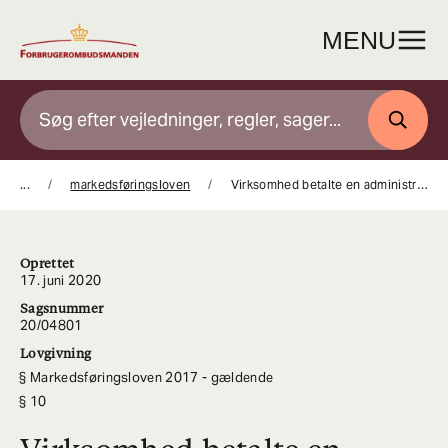
Gå
til
MENU
indhold
SØG
...
markedsføringsloven
Virksomhed betalte en administrativ bøde på 10.000 kr.
Oprettet
17. juni 2020
Sagsnummer
20/04801
Lovgivning
Markedsføringsloven 2017 - gældende
10