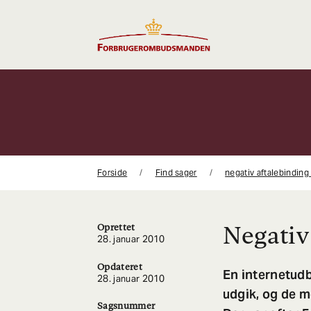
Gå
til
indhold
Forside
Find sager
negativ aftalebinding
Negativ
Oprettet
28. januar 2010
Opdateret
En internetudb
28. januar 2010
udgik, og de m
Sagsnummer