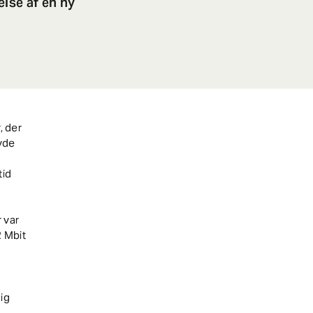
lse af en ny
 der
vde
tid
 var
2 Mbit
ig