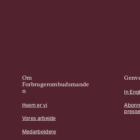
Om
Genve
Forbrugerombudsmande
n
In Eng
Hvem er vi
Abonn
press
Vores arbejde
Medarbejdere