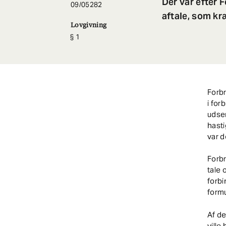
Der var efter
09/05282
aftale, som kr
Lovgivning
1
Forb
i fo
udsen
hasti
var 
Forb
tale 
forbi
formu
Af de
ville