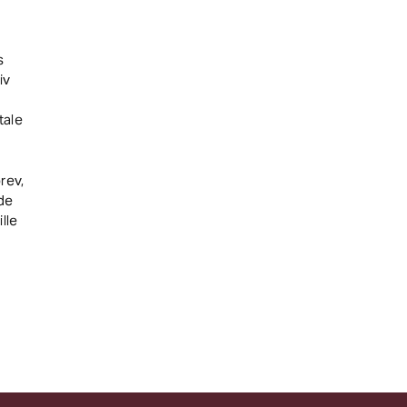
s
iv
tale
rev,
 de
lle