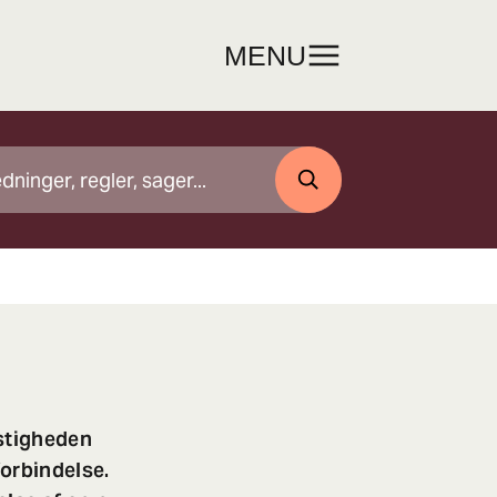
MENU
SØG
astigheden
forbindelse.