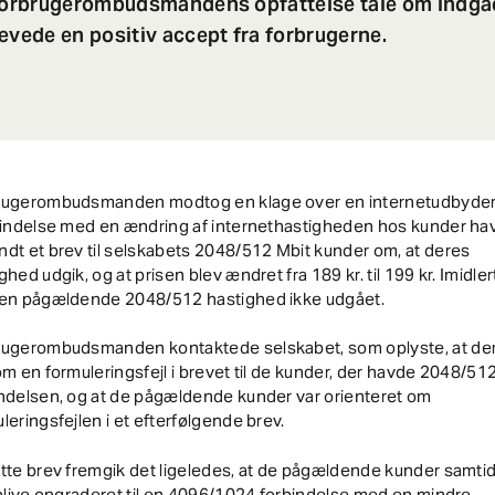
 Forbrugerombudsmandens opfattelse tale om indgåe
ævede en positiv accept fra forbrugerne.
rugerombudsmanden modtog en klage over en internetudbyder,
rbindelse med en ændring af internethastigheden hos kunder ha
dt et brev til selskabets 2048/512 Mbit kunder om, at deres
ghed udgik, og at prisen blev ændret fra 189 kr. til 199 kr. Imidler
den pågældende 2048/512 hastighed ikke udgået.
rugerombudsmanden kontaktede selskabet, som oplyste, at der
om en formuleringsfejl i brevet til de kunder, der havde 2048/51
ndelsen, og at de pågældende kunder var orienteret om
leringsfejlen i et efterfølgende brev.
tte brev fremgik det ligeledes, at de pågældende kunder samtid
 blive opgraderet til en 4096/1024 forbindelse med en mindre