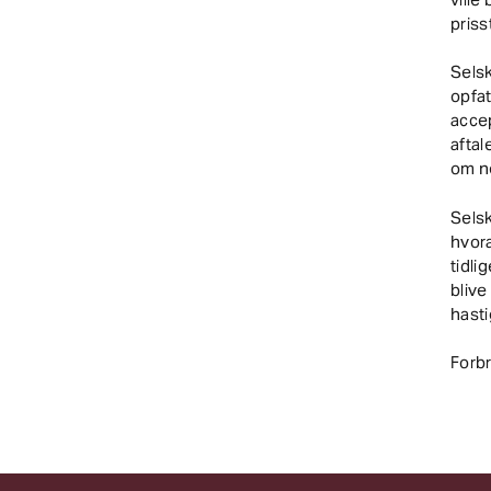
priss
Sels
opfat
accep
aftal
om ne
Selsk
hvora
tidli
blive
hast
Forb