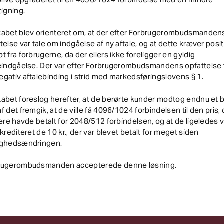
tigning.
kabet blev orienteret om, at der efter Forbrugerombudsmanden
telse var tale om indgåelse af ny aftale, og at dette kræver posit
t fra forbrugerne, da der ellers ikke foreligger en gyldig
eindgåelse. Der var efter Forbrugerombudsmandens opfattelse 
gativ aftalebinding i strid med markedsføringslovens § 1.
abet foreslog herefter, at de berørte kunder modtog endnu et b
f det fremgik, at de ville få 4096/1024 forbindelsen til den pris,
gere havde betalt for 2048/512 forbindelsen, og at de ligeledes vi
 krediteret de 10 kr., der var blevet betalt for meget siden
ighedsændringen.
rugerombudsmanden accepterede denne løsning.