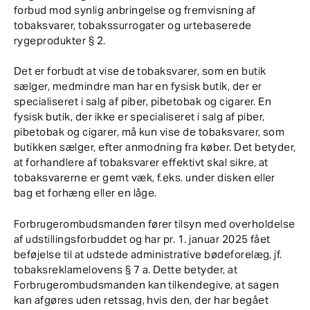
forbud mod synlig anbringelse og fremvisning af
tobaksvarer, tobakssurrogater og urtebaserede
rygeprodukter § 2.
Det er forbudt at vise de tobaksvarer, som en butik
sælger, medmindre man har en fysisk butik, der er
specialiseret i salg af piber, pibetobak og cigarer. En
fysisk butik, der ikke er specialiseret i salg af piber,
pibetobak og cigarer, må kun vise de tobaksvarer, som
butikken sælger, efter anmodning fra køber. Det betyder,
at forhandlere af tobaksvarer effektivt skal sikre, at
tobaksvarerne er gemt væk, f.eks. under disken eller
bag et forhæng eller en låge.
Forbrugerombudsmanden fører tilsyn med overholdelse
af udstillingsforbuddet og har pr. 1. januar 2025 fået
beføjelse til at udstede administrative bødeforelæg, jf.
tobaksreklamelovens § 7 a. Dette betyder, at
Forbrugerombudsmanden kan tilkendegive, at sagen
kan afgøres uden retssag, hvis den, der har begået