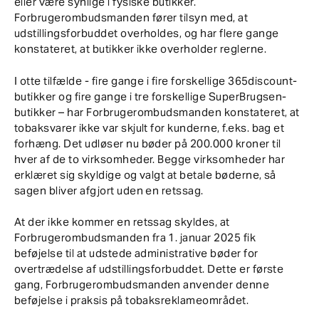
eller være synlige i fysiske butikker.
Forbrugerombudsmanden fører tilsyn med, at
udstillingsforbuddet overholdes, og har flere gange
konstateret, at butikker ikke overholder reglerne.
I otte tilfælde - fire gange i fire forskellige 365discount-
butikker og fire gange i tre forskellige SuperBrugsen-
butikker – har Forbrugerombudsmanden konstateret, at
tobaksvarer ikke var skjult for kunderne, f.eks. bag et
forhæng. Det udløser nu bøder på 200.000 kroner til
hver af de to virksomheder. Begge virksomheder har
erklæret sig skyldige og valgt at betale bøderne, så
sagen bliver afgjort uden en retssag.
At der ikke kommer en retssag skyldes, at
Forbrugerombudsmanden fra 1. januar 2025 fik
beføjelse til at udstede administrative bøder for
overtrædelse af udstillingsforbuddet. Dette er første
gang, Forbrugerombudsmanden anvender denne
beføjelse i praksis på tobaksreklameområdet.