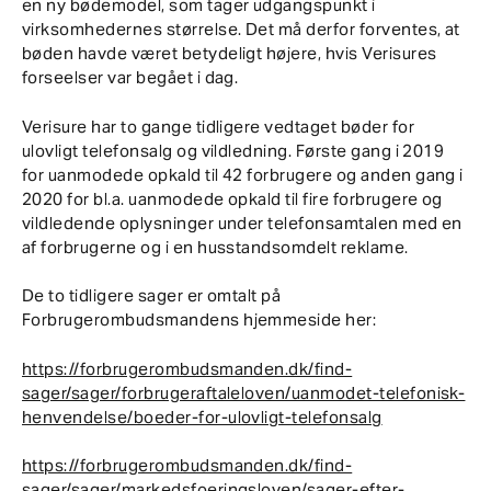
en ny bødemodel, som tager udgangspunkt i
virksomhedernes størrelse. Det må derfor forventes, at
bøden havde været betydeligt højere, hvis Verisures
forseelser var begået i dag.
Verisure har to gange tidligere vedtaget bøder for
ulovligt telefonsalg og vildledning. Første gang i 2019
for uanmodede opkald til 42 forbrugere og anden gang i
2020 for bl.a. uanmodede opkald til fire forbrugere og
vildledende oplysninger under telefonsamtalen med en
af forbrugerne og i en husstandsomdelt reklame.
De to tidligere sager er omtalt på
Forbrugerombudsmandens hjemmeside her:
https://forbrugerombudsmanden.dk/find-
sager/sager/forbrugeraftaleloven/uanmodet-telefonisk-
henvendelse/boeder-for-ulovligt-telefonsalg
https://forbrugerombudsmanden.dk/find-
sager/sager/markedsfoeringsloven/sager-efter-