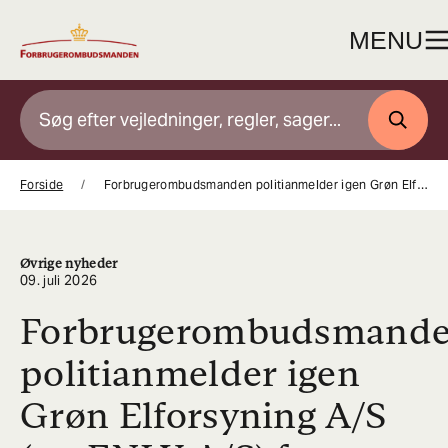
Gå
til
MENU
indhold
SØG
Forside
Forbrugerombudsmanden politianmelder igen Grøn Elforsyning A/S (nu ENLY A/S) for ulovligt telefonsalg og vildledning
Øvrige nyheder
09. juli 2026
Forbrugerombudsmand
politianmelder igen
Grøn Elforsyning A/S