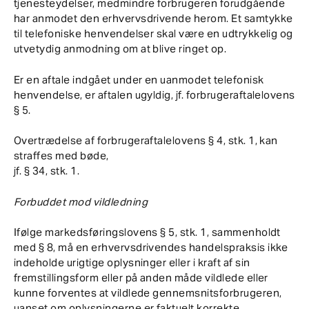
tjenesteydelser, medmindre forbrugeren forudgående
har anmodet den erhvervsdrivende herom. Et samtykke
til telefoniske henvendelser skal være en udtrykkelig og
utvetydig anmodning om at blive ringet op.
Er en aftale indgået under en uanmodet telefonisk
henvendelse, er aftalen ugyldig, jf. forbrugeraftalelovens
§ 5.
Overtrædelse af forbrugeraftalelovens § 4, stk. 1, kan
straffes med bøde,
jf. § 34, stk. 1.
Forbuddet mod vildledning
Ifølge markedsføringslovens § 5, stk. 1, sammenholdt
med § 8, må en erhvervsdrivendes handelspraksis ikke
indeholde urigtige oplysninger eller i kraft af sin
fremstillingsform eller på anden måde vildlede eller
kunne forventes at vildlede gennemsnitsforbrugeren,
uanset om oplysningerne er faktuelt korrekte.