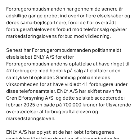
Forbrugerombudsmanden har gennem de senere år
adskillige gange grebet ind overfor flere elselskaber og
deres samarbejdspartnere, fordi de har overtrådt
forbrugeraftalelovens forbud mod telefonsalg og/eller
markedsføringslovens forbud mod vildledning.
Senest har Forbrugerombudsmanden politianmeldt
elselskabet ENLY A/S for efter
Forbrugerombudsmandens opfattelse at have ringet til
47 forbrugere med henblik på salg af elaftaler uden
samtykke til opkaldet. Samtidig politianmeldes
virksomheden for at have vildledt 41 forbrugere under
disse telefonsamtaler. ENLY A/S har skiftet navn fra
Grøn Elforsyning A/S, og dette selskab accepterede i
februar 2025 en bøde på 700.000 kroner for tilsvarende
overtrædelser af forbrugeraftaleloven og
markedsføringsloven.
ENLY A/S har oplyst, at de har købt forbrugernes
samtykker til at blive ringet op af virksomheden fra