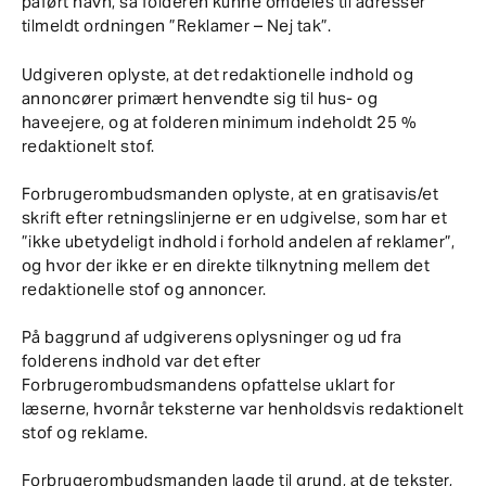
påført navn, så folderen kunne omdeles til adresser
tilmeldt ordningen ”Reklamer – Nej tak”.
Udgiveren oplyste, at det redaktionelle indhold og
annoncører primært henvendte sig til hus- og
haveejere, og at folderen minimum indeholdt 25 %
redaktionelt stof.
Forbrugerombudsmanden oplyste, at en gratisavis/et
skrift efter retningslinjerne er en udgivelse, som har et
”ikke ubetydeligt indhold i forhold andelen af reklamer”,
og hvor der ikke er en direkte tilknytning mellem det
redaktionelle stof og annoncer.
På baggrund af udgiverens oplysninger og ud fra
folderens indhold var det efter
Forbrugerombudsmandens opfattelse uklart for
læserne, hvornår teksterne var henholdsvis redaktionelt
stof og reklame.
Forbrugerombudsmanden lagde til grund, at de tekster,