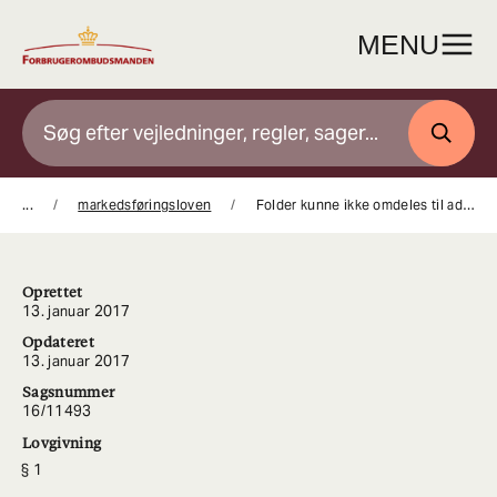
Gå
til
MENU
indhold
SØG
...
markedsføringsloven
Folder kunne ikke omdeles til adresser tilmeldt en Nej takordning
Oprettet
13. januar 2017
Opdateret
13. januar 2017
Sagsnummer
16/11493
Lovgivning
1