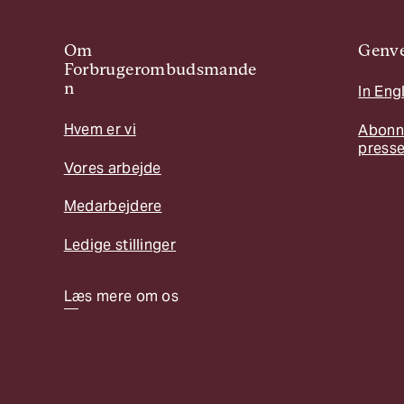
Om
Genve
Forbrugerombudsmande
n
In Eng
Hvem er vi
Abonn
press
Vores arbejde
Medarbejdere
Ledige stillinger
Læs mere om os