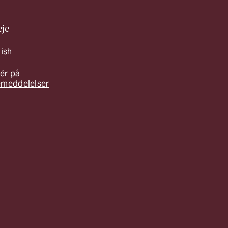
je
lish
ér på
emeddelelser