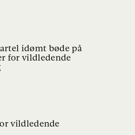
rtel idømt bøde på
r for vildledende
g
or vildledende