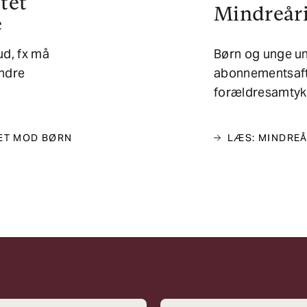
tet
Mindreåri
e
ud, fx må
Børn og unge un
andre
abonnementsaft
forældresamtyk
ET MOD BØRN
LÆS: MINDREÅ