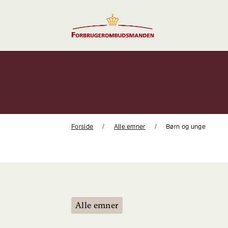
Gå
til
indhold
Forside
Alle emner
Børn og unge
Alle emner