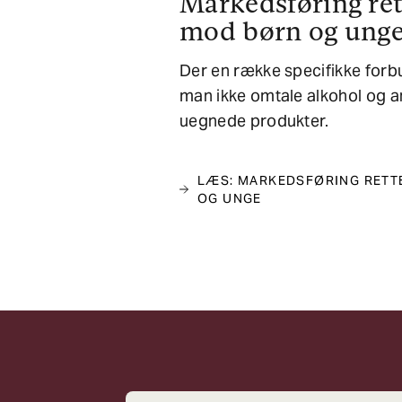
Markedsføring ret
mod børn og ung
Der en række specifikke forb
man ikke omtale alkohol og 
uegnede produkter.
LÆS: MARKEDSFØRING RETT
OG UNGE