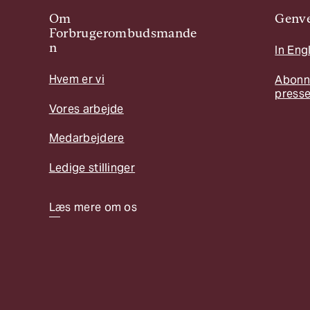
Om
Genve
Forbrugerombudsmande
n
In Eng
Hvem er vi
Abonn
press
Vores arbejde
Medarbejdere
Ledige stillinger
Læs mere om os