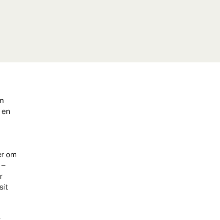
on
f en
er om
 –
r
sit
t