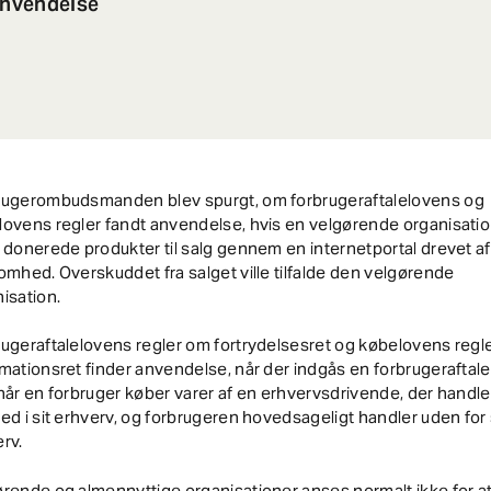
anvendelse
rugerombudsmanden blev spurgt, om forbrugeraftalelovens og
ovens regler fandt anvendelse, hvis en velgørende organisati
 donerede produkter til salg gennem en internetportal drevet a
omhed. Overskuddet fra salget ville tilfalde den velgørende
isation.
ugeraftalelovens regler om fortrydelsesret og købelovens regl
mationsret finder anvendelse, når der indgås en forbrugeraftale
når en forbruger køber varer af en erhvervsdrivende, der handle
ed i sit erhverv, og forbrugeren hovedsageligt handler uden for 
rv.
rende og almennyttige organisationer anses normalt ikke for a