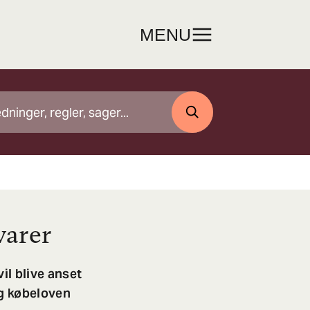
MENU
SØG
varer
il blive anset
og købeloven