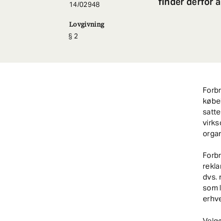
finder derfor 
14/02948
Lovgivning
2
Forb
købel
satte
virks
organ
Forbr
rekla
dvs. 
som l
erhve
Velgø