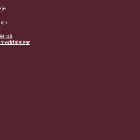
je
lish
ér på
emeddelelser