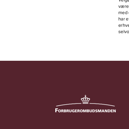
være
med e
har 
erhv
selvo