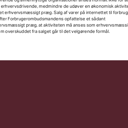
 erhvervsdrivende, medmindre de udøver en økonomisk aktivit
t erhvervsmæssigt præg. Salg af varer på internettet til forbru
efter Forbrugerombudsmandens opfattelse et sådant
ervsmæssigt præg, at aktiviteten må anses som erhvervsmæssi
m overskuddet fra salget går til det velgørende formål.