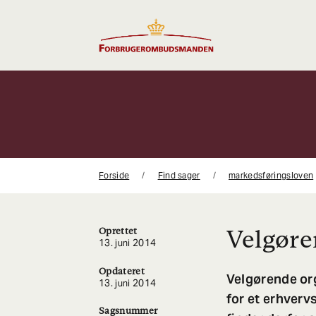
Gå
til
indhold
Forside
Find sager
markedsføringsloven
Velgøre
Oprettet
13. juni 2014
Opdateret
Velgørende org
13. juni 2014
for et erhverv
Sagsnummer