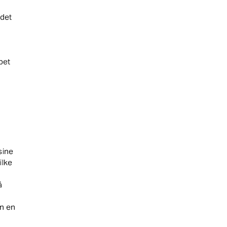
 det
bet
sine
ilke
å
en en