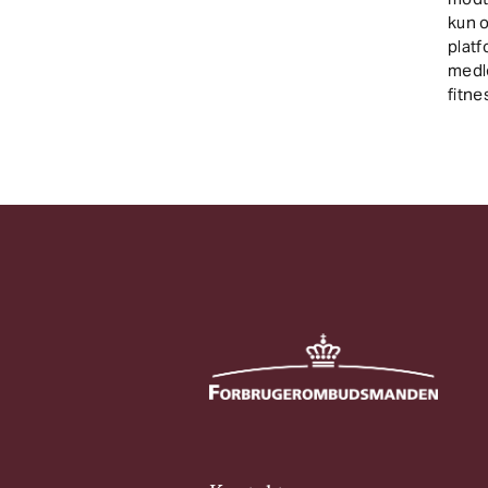
kun o
platf
medle
fitne