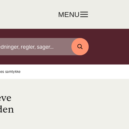
MENU
SØG
rnes samtykke
æve
uden