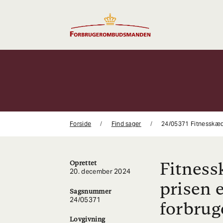
Gå
til
indhold
Forside
Find sager
24/05371 Fitnesskæde
Fitness
Oprettet
20. december 2024
prisen 
Sagsnummer
24/05371
forbrug
Lovgivning