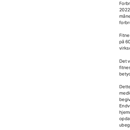
Forb
2022,
måned
forb
Fitn
på 60
virk
Det v
fitn
betyd
Dette
medle
begiv
Endvi
hjemm
opdat
ubegr