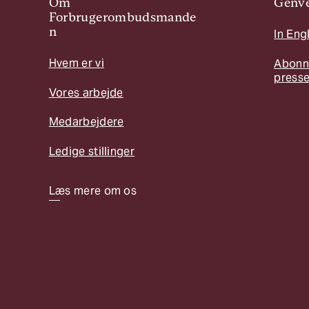
Om
Genve
Forbrugerombudsmande
n
In Eng
Hvem er vi
Abonn
press
Vores arbejde
Medarbejdere
Ledige stillinger
Læs mere om os