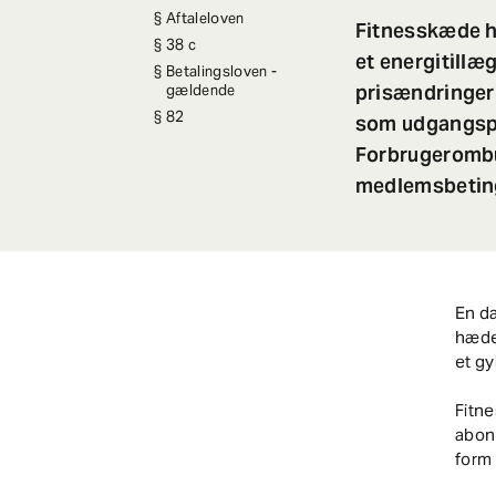
Aftaleloven
Fitnesskæde h
38 c
et energitill
Betalingsloven -
prisændringern
gældende
82
som udgangspu
Forbrugerombu
medlemsbetinge
En da
hæder
et gy
Fitn
abon
form 