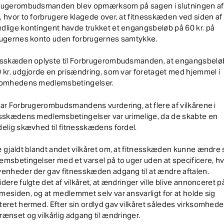
rugerombudsmanden blev opmærksom på sagen i slutningen af
 hvor to forbrugere klagede over, at fitnesskæden ved siden af
lige kontingent havde trukket et engangsbeløb på 60 kr. på
rugernes konto uden forbrugernes samtykke.
esskæden oplyste til Forbrugerombudsmanden, at engangsbelø
 kr. udgjorde en prisændring, som var foretaget med hjemmel i
somhedens medlemsbetingelser.
ar Forbrugerombudsmandens vurdering, at flere af vilkårene i
esskædens medlemsbetingelser var urimelige, da de skabte en
elig skævhed til fitnesskædens fordel.
 gjaldt blandt andet vilkåret om, at fitnesskæden kunne ændre 
msbetingelser med et varsel på to uger uden at specificere, hv
enheder der gav fitnesskæden adgang til at ændre aftalen.
dere fulgte det af vilkåret, at ændringer ville blive annonceret p
esiden, og at medlemmet selv var ansvarligt for at holde sig
eret hermed. Efter sin ordlyd gav vilkåret således virksomhed
ænset og vilkårlig adgang til ændringer.