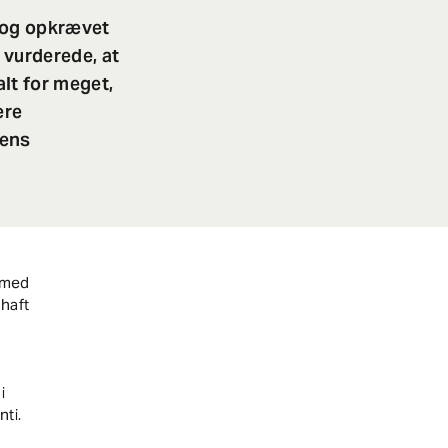
 og opkrævet
vurderede, at
lt for meget,
ere
dens
d med
 haft
i
nti.