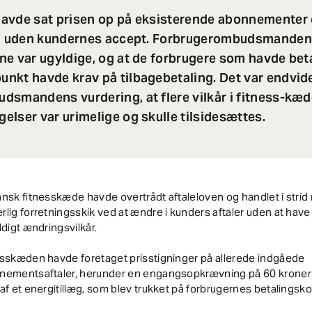
avde sat prisen op på eksisterende abonnementer
æg uden kundernes accept. Forbrugerombudsmanden 
e var ugyldige, og at de forbrugere som havde beta
nkt havde krav på tilbagebetaling. Det var endvid
dsmandens vurdering, at flere vilkår i fitness-kæ
lser var urimelige og skulle tilsidesættes.
nsk fitnesskæde havde overtrådt aftaleloven og handlet i stri
lig forretningsskik ved at ændre i kunders aftaler uden at have
ldigt ændringsvilkår.
esskæden havde foretaget prisstigninger på allerede indgåede
nementsaftaler, herunder en engangsopkrævning på 60 kroner 
af et energitillæg, som blev trukket på forbrugernes betalingsko