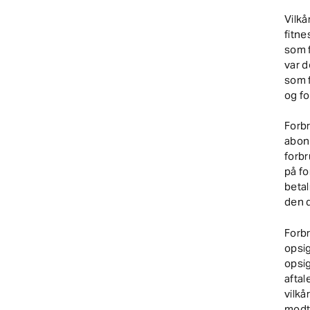
Vilkå
fitne
som f
var d
som 
og fo
Forb
abon
forbr
på fo
betal
den d
Forb
opsig
opsig
aftal
vilkå
modt