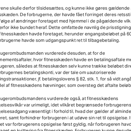
rene skulle derfor tilsidesættes, og kunne ikke gøres gældende 
sskæden. De forbrugerne, der havde fået forringet deres retsstil
ølge af ændringer foretaget med hjemmel i de pågældende vilk
erfor ikke bundet heraf. Dette omfattede navnlig de prisstigning
fitnesskæden havde foretaget, herunder engangsbeløbet på 60 
rbrugerne havde som udgangspunkt ret til tilbagebetaling.
rugerombudsmanden vurderede desuden, at for de
nementsaftaler, hvor fitnesskæden havde en betalingsaftale m
ugeren, således at fitnesskæden selv kunne trække beløbet dir
rbrugernes betalingskonti, var der tale om uautoriserede
ingstransaktioner, jf. betalingslovens § 82, stk. 1, for så vidt ang
el af fitnesskædens hævninger, som oversteg det aftalte beløb
rugerombudsmandens vurderede også, at fitnesskædens
elsesvilkår var urimeligt, idet vilkåret begrænsede forbrugeren
elsesadgang væsentligt i forhold til, hvad der gælder af alminde
eret, samt forhindrer forbrugeren i at udøve sin ret til opsigelse. 
ret var forbrugerens opsigelse først gyldig, når forbrugeren hav
aget en kvittering fra fitnesskæden. Forbrugeren kunne desud