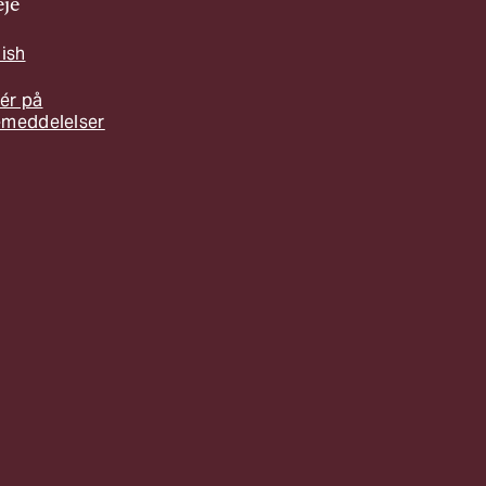
je
lish
ér på
emeddelelser