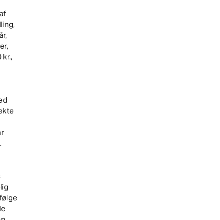
af
ling,
år,
er,
kr.,
ed
ekte
år
.
s
lig
Ifølge
de
en