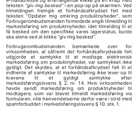
e-mailadresse og efterfølgende klikke på en knap med
teksten
”giv mig besked”
i en pop-op på skærmen
.
Ved
tilmeldingen fremgik et forhåndsafkrydset felt med
teksten ”Opdater mig omkring produktnyheder”, som
Forbrugerombudsmanden formodede angik tilmelding til
markedsføring om produktnyheder, idet tilmelding til at
få besked om den specifikke vares lagerstatus, burde
ske alene ved at klikke ”giv mig besked”.
Forbrugerombudsmanden bemærkede over for
virksomheden, at såfremt det forhåndsafkrydsede felt
udgjorde et samtykke til at modtage elektronisk
markedsføring om produktnyheder, var samtykket ikke
gyldigt. Det skyldes, at et forhåndsafkrydset felt til at
indhente af samtykke til markedsføring ikke lever op til
kravene til et gyldigt samtykke efter
markedsføringslovens § 2, nr. 14. Hvis virksomheden
havde sendt markedsføring om produktnyheder til
modtagere, som var blevet tilmeldt markedsføring via
formularen, ville henvendelserne derfor være i strid med
spamforbuddet i markedsføringslovens § 10, stk. 1.