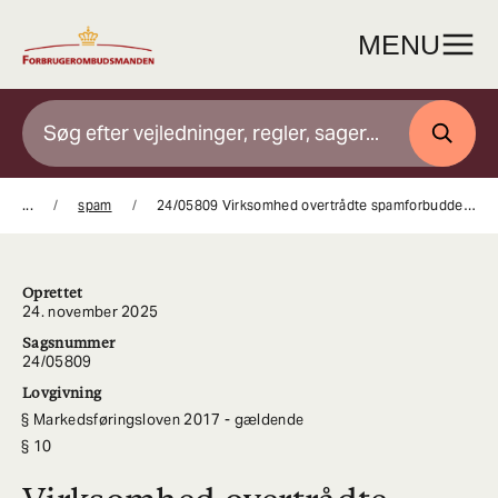
Gå
til
MENU
indhold
SØG
...
spam
24/05809 Virksomhed overtrådte spamforbuddet ved at sende e-mails til forbrugere, som havde frabedt sig yderligere markedsføring
Oprettet
24. november 2025
Sagsnummer
24/05809
Lovgivning
Markedsføringsloven 2017 - gældende
10