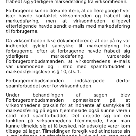
frabedt sig yderligere markedsføring fra virksomheden.
Forbrugerne kunne dokumentere, at de flere gange hver
især havde kontaktet virksomheden og frabedt sig
markedsføring, men at virksomheden alligevel
efterfølgende havde sendt e-mails med markedsføring
til forbrugerne.
Da virksomheden ikke dokumenterede, at der på ny var
indhentet gyldigt samtykke til markedsføring fra
forbrugerne, efter at forbrugerne havde frabedt sig
yderligere markedsføring, vurderede
Forbrugerombudsmanden, at virksomhedens e-mails
var uanmodede og i strid med spamforbuddet i
markedsføringslovens § 10, stk. 1.
Forbrugerombudsmanden indskærpede derfor
spamforbuddet over for virksomheden.
Under behandlingen af sagen blev
Forbrugerombudsmanden opmærksom på, at
virksomhedens praksis for at indhente af samtykke til
markedsføring på egen hjemmeside også kunne være i
strid med spamforbuddet. Det drejede sig om en
funktion på virksomhedens hjemmeside, hvor man
kunne tilmelde sig at få besked, når udsolgte varer kom
tilbage på lager. Tilmeldingen foregik ved at indtaste sin