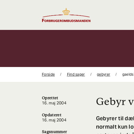
Gå
til
indhold
Forside
Find sager
gebyrer
gaelds
Gebyr v
Oprettet
16. maj 2004
Opdateret
Gebyrer til d
16. maj 2004
normalt kun lo
Sagsnummer