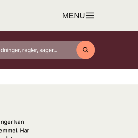
MENU
SØG
inger kan
jemmel. Har