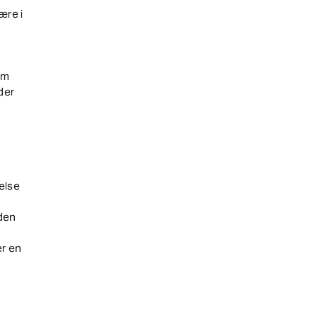
ære i
om
der
else
nden
er en