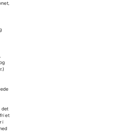
vnet,
g
,
 og
.)
åede
n det
fri et
 i
 med