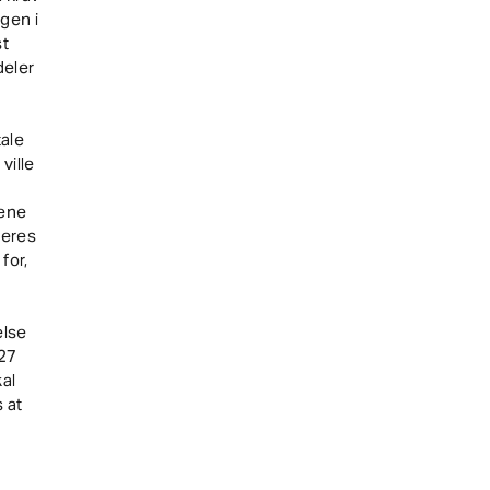
ngen i
st
deler
n
tale
ville
lene
ceres
for,
else
 27
al
 at