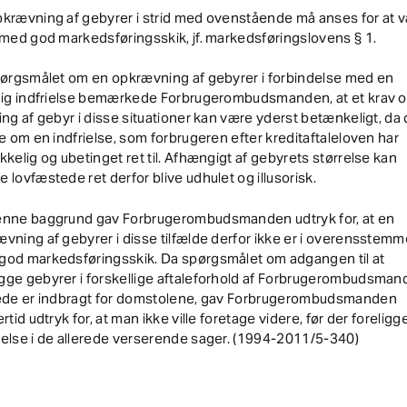
krævning af gebyrer i strid med ovenstående må anses for at v
 med god markedsføringsskik, jf. markedsføringslovens § 1.
pørgsmålet om en opkrævning af gebyrer i forbindelse med en
idig indfrielse bemærkede Forbrugerombudsmanden, at et krav 
ing af gebyr i disse situationer kan være yderst betænkeligt, da 
le om en indfrielse, som forbrugeren efter kreditaftaleloven har
kkelig og ubetinget ret til. Afhængigt af gebyrets størrelse kan
 lovfæstede ret derfor blive udhulet og illusorisk.
enne baggrund gav Forbrugerombudsmanden udtryk for, at en
vning af gebyrer i disse tilfælde derfor ikke er i overensstemm
god markedsføringsskik. Da spørgsmålet om adgangen til at
gge gebyrer i forskellige aftaleforhold af Forbrugerombudsma
rede er indbragt for domstolene, gav Forbrugerombudsmanden
ertid udtryk for, at man ikke ville foretage videre, før der foreligg
else i de allerede verserende sager. (1994-2011/5-340)