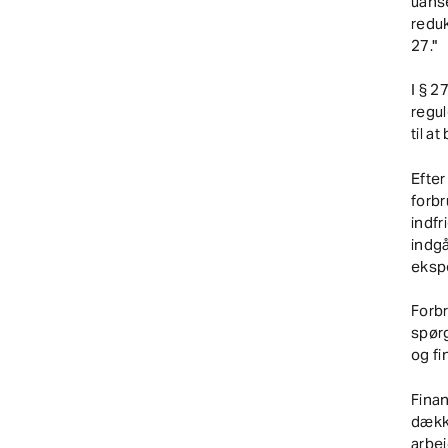
uanse
redu
27."
I § 2
regu
til a
Efter
forbr
indfr
indgå
ekspe
Forb
spør
og fi
Finan
dækk
arbej