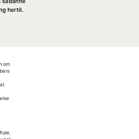
es sådanne
g hertil.
en om
abers
at
melse
ftale,