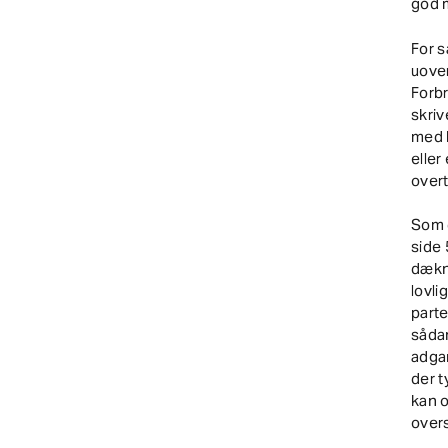
god m
For s
uove
Forb
skriv
med k
eller
over
Som d
side 
dækn
lovli
parte
sådan
adgan
der t
kan o
overs