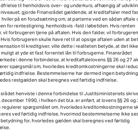
dfrielse til henholdsvis over- og underkurs, afhængig af udvikli
niveauet, gjorde Finansrådet gældende, at kreditaftaler med fa
 hviler på en forudsætning om, at parterne ved en sådan aftale 
oen for rentestigning, henholdsvis -fald i løbetiden. Hvis renten
r, vil forbrugeren tjene på aftalen. Hvis den falder, vil forbrugere
 Hvis forbrugeren skulle have ret til at opsige aftalen uden at be
nsation til kreditgiver, ville dette i realiteten betyde, at det ikke 
muligt at yde et fast forrentet lån til forbrugerne. Finansrådet
kede i denne forbindelse, at kreditaftalelovens §§ 26 og 27 a
lerer spørgsmål om, hvorledes kreditomkostningerne skal redu
ørtidig indfrielse. Bestemmelserne har dermed ingen betydning 
edes restgælden skal beregnes ved førtidig indfrielse.
srådet henviste i denne forbindelse til Justitsministeriets skriv
. december 1990, i hvilken det bl.a. er anført, at lovens §§ 26 og
e regulerer spørgsmålet om, hvorledes kreditomkostningerne sk
eres ved førtidig indfrielse, hvorimod bestemmelserne ikke ses
betydning for, hvorledes gælden skal beregnes ved førtidig
ielse.