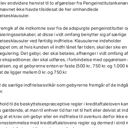
lev endvidere henvist til to afgørelser fra Pengeinstitutankenæ
 nævnet ikke havde tilsidesat de her omhandlede
ielsesklausuler.
remgik af de indkomne svar fra de adspurgte pengeinstitutter o
sieringsselskaber, at disse i vidt omfang benytter sig af særlige
ielsesklausuler ved førtidig indfrielse. Klausulerne indeholder
ippet om, at hvis kunden vil indfri lånet før tiden, skal der ske en
egulering. Det gebyr, der skal betales, afhænger i vidt omfang af
e ekspeditioner, der skal udføres, i forbindelse med opgørelsen
ielsen, og at gebyrerne enten er faste (500 kr., 750 kr. og 1.000 kr
 at de ligger mellem 0 kr. og 750 kr.
 de særlige indfrielsesvilkår som gebyrerne fremgår af de indg
r.
hold til de beskyttelsespræceptive regler i kreditaftaleloven ka
 gældende, at man til enhver tid har ret til helt eller delvist at ind
og at et krav om gebyr eller en indfrielse til overkurs derfor ikke er
ensstemmelse med kreditaftalelovens regler og dermed i strid