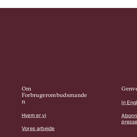
Om
Genve
Forbrugerombudsmande
n
In Eng
Hvem er vi
Abonn
press
Vores arbejde