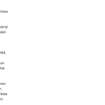
ennes
strid
alen
994,
kun
Har
rer,
r,
 ikke
rt.