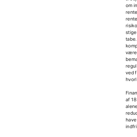
om in
rente
rente
risik
stige
tabe.
kompe
være 
bemær
regu
ved f
hvorl
Finan
af 18
alen
reduc
have 
indfr