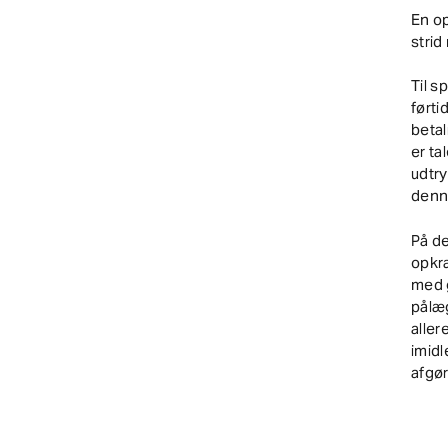
En op
strid
Til s
ført
betal
er ta
udtry
denne
På d
opkræ
med 
pålæ
alle
imidl
afgør