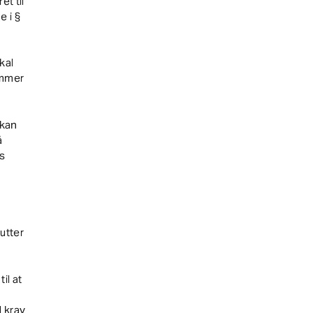
et til
 i §
kal
ommer
 kan
å
ns
e
utter
il at
l krav