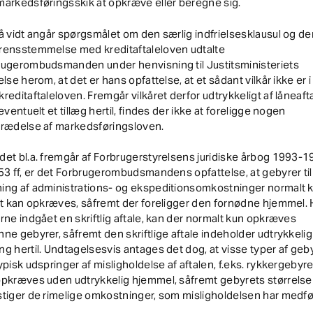
arkedsføringsskik at opkræve eller beregne sig.
å vidt angår spørgsmålet om den særlig indfrielsesklausul og d
rensstemmelse med kreditaftaleloven udtalte
rugerombudsmanden under henvisning til Justitsministeriets
else herom, at det er hans opfattelse, at et sådant vilkår ikke er i 
reditaftaleloven. Fremgår vilkåret derfor udtrykkeligt af låneaft
 eventuelt et tillæg hertil, findes der ikke at foreligge nogen
trædelse af markedsføringsloven.
et bl.a. fremgår af Forbrugerstyrelsens juridiske årbog 1993-1
53 ff, er det Forbrugerombudsmandens opfattelse, at gebyrer til
ing af administrations- og ekspeditionsomkostninger normalt 
gt kan opkræves, såfremt der foreligger den fornødne hjemmel. 
rne indgået en skriftlig aftale, kan der normalt kun opkræves
ne gebyrer, såfremt den skriftlige aftale indeholder udtrykkelig
g hertil. Undtagelsesvis antages det dog, at visse typer af geby
ypisk udspringer af misligholdelse af aftalen, f.eks. rykkergebyre
pkræves uden udtrykkelig hjemmel, såfremt gebyrets størrelse
tiger de rimelige omkostninger, som misligholdelsen har medfø