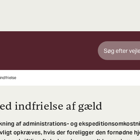
indfrielse
ed indfrielse af gæld
ækning af administrations- og ekspeditionsomkostn
vligt opkræves, hvis der foreligger den fornødne h