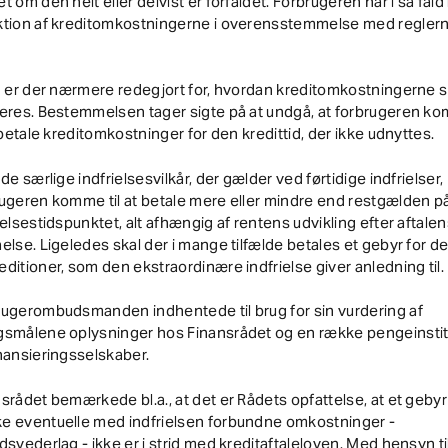
t om den helt eller delvist er forfaldet. Forbrugeren har i så fald r
ktion af kreditomkostningerne i overensstemmelse med reglerne
7 er der nærmere redegjort for, hvordan kreditomkostningerne s
leres. Bestemmelsen tager sigte på at undgå, at forbrugeren k
t betale kreditomkostninger for den kredittid, der ikke udnyttes.
 de særlige indfrielsesvilkår, der gælder ved førtidige indfrielser,
ugeren komme til at betale mere eller mindre end restgælden p
ielsestidspunktet, alt afhængig af rentens udvikling efter aftale
else. Ligeledes skal der i mange tilfælde betales et gebyr for d
ditioner, som den ekstraordinære indfrielse giver anledning til.
rugerombudsmanden indhentede til brug for sin vurdering af
gsmålene oplysninger hos Finansrådet og en række pengeinstit
nansieringsselskaber.
srådet bemærkede bl.a., at det er Rådets opfattelse, at et gebyr t
e eventuelle med indfrielsen forbundne omkostninger -
dsvederlag - ikke er i strid med kreditaftaleloven. Med hensyn ti