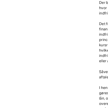
Der b
hvor
indfr
Det f
finan
indfr
princ
kursr
hvilk
indfr
eller
Såvel
aftale
I hen
gøres
lån, 
over