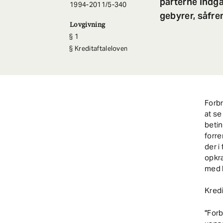
parterne indgå
1994-2011/5-340
gebyrer, såfre
Lovgivning
1
Kreditaftaleloven
Forb
at se
betin
forre
der i
opkræ
med k
Kredi
"Forb