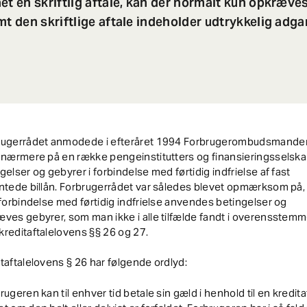
et en skriftlig aftale, kan der normalt kun opkræv
mt den skriftlige aftale indeholder udtrykkelig adgan
rugerrådet anmodede i efteråret 1994 Forbrugerombudsmand
 nærmere på en række pengeinstitutters og finansieringsselsk
gelser og gebyrer i forbindelse med førtidig indfrielse af fast
ntede billån. Forbrugerrådet var således blevet opmærksom på, 
 forbindelse med førtidig indfrielse anvendes betingelser og
ves gebyrer, som man ikke i alle tilfælde fandt i overensstem
reditaftalelovens §§ 26 og 27.
taftalelovens § 26 har følgende ordlyd:
rugeren kan til enhver tid betale sin gæld i henhold til en kredita