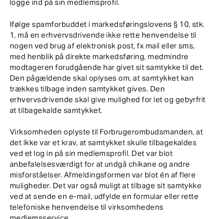
logge ind på sin medlemsprofil.
Ifølge spamforbuddet i markedsføringslovens § 10, stk.
1, må en erhvervsdrivende ikke rette henvendelse til
nogen ved brug af elektronisk post, fx mail eller sms,
med henblik på direkte markedsføring, medmindre
modtageren forudgående har givet sit samtykke til det.
Den pågældende skal oplyses om, at samtykket kan
trækkes tilbage inden samtykket gives. Den
erhvervsdrivende skal give mulighed for let og gebyrfrit
at tilbagekalde samtykket.
Virksomheden oplyste til Forbrugerombudsmanden, at
det ikke var et krav, at samtykket skulle tilbagekaldes
ved et log in på sin medlemsprofil. Det var blot
anbefalelsesværdigt for at undgå chikane og andre
misforståelser. Afmeldingsformen var blot én af flere
muligheder. Det var også muligt at tilbage sit samtykke
ved at sende en e-mail, udfylde en formular eller rette
telefoniske henvendelse til virksomhedens
medlemsservice.