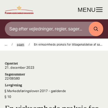
Gå
til
MENU
indhold
SØG
...
spam
En virksomheds praksis for tilbagekaldelse af samtykke til at modtage markedsføring var i strid med spamforbuddet
Oprettet
21. december 2023
Sagsnummer
22/08580
Lovgivning
Markedsføringsloven 2017 - gældende
10