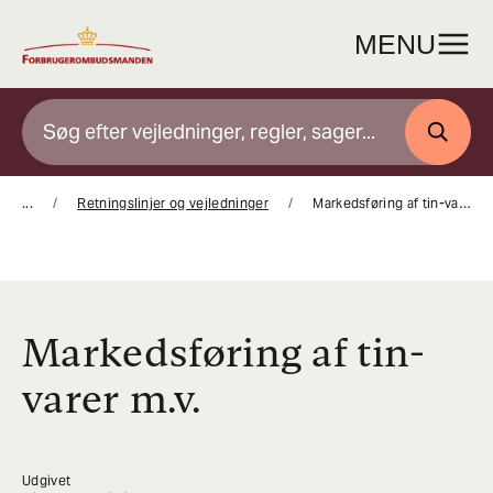
Gå
til
MENU
indhold
SØG
...
Retningslinjer og vejledninger
Markedsføring af tin-varer m.v.
Markedsføring af tin-
varer m.v.
Udgivet