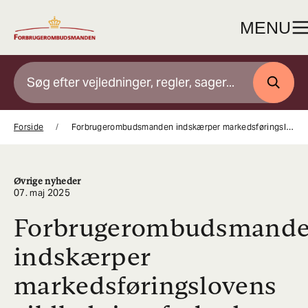
Gå
til
MENU
indhold
SØG
Forside
Forbrugerombudsmanden indskærper markedsføringslovens vildledningsforbud over for Velkommen
Øvrige nyheder
07. maj 2025
Forbrugerombudsmand
indskærper
markedsføringslovens