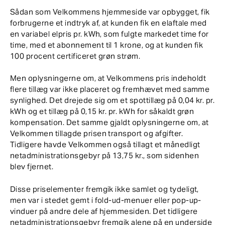
Sådan som Velkommens hjemmeside var opbygget, fik
forbrugerne et indtryk af, at kunden fik en elaftale med
en variabel elpris pr. kWh, som fulgte markedet time for
time, med et abonnement til 1 krone, og at kunden fik
100 procent certificeret grøn strøm.
Men oplysningerne om, at Velkommens pris indeholdt
flere tillæg var ikke placeret og fremhævet med samme
synlighed. Det drejede sig om et spottillæg på 0,04 kr. pr.
kWh og et tillæg på 0,15 kr. pr. kWh for såkaldt grøn
kompensation. Det samme gjaldt oplysningerne om, at
Velkommen tillagde prisen transport og afgifter.
Tidligere havde Velkommen også tillagt et månedligt
netadministrationsgebyr på 13,75 kr., som sidenhen
blev fjernet.
Disse priselementer fremgik ikke samlet og tydeligt,
men var i stedet gemt i fold-ud-menuer eller pop-up-
vinduer på andre dele af hjemmesiden. Det tidligere
netadministrationsgebyr fremgik alene på en underside