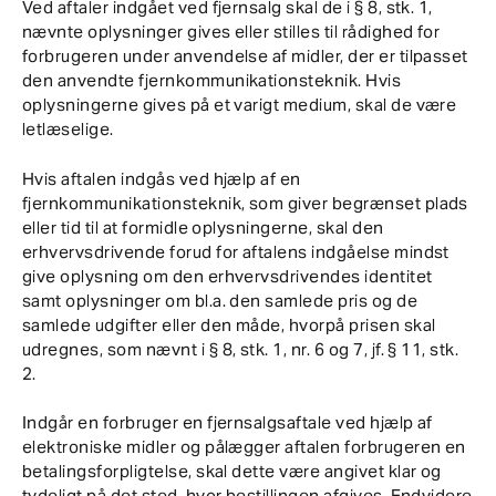
Ved aftaler indgået ved fjernsalg skal de i § 8, stk. 1,
nævnte oplysninger gives eller stilles til rådighed for
forbrugeren under anvendelse af midler, der er tilpasset
den anvendte fjernkommunikationsteknik. Hvis
oplysningerne gives på et varigt medium, skal de være
letlæselige.
Hvis aftalen indgås ved hjælp af en
fjernkommunikationsteknik, som giver begrænset plads
eller tid til at formidle oplysningerne, skal den
erhvervsdrivende forud for aftalens indgåelse mindst
give oplysning om den erhvervsdrivendes identitet
samt oplysninger om bl.a. den samlede pris og de
samlede udgifter eller den måde, hvorpå prisen skal
udregnes, som nævnt i § 8, stk. 1, nr. 6 og 7, jf. § 11, stk.
2.
Indgår en forbruger en fjernsalgsaftale ved hjælp af
elektroniske midler og pålægger aftalen forbrugeren en
betalingsforpligtelse, skal dette være angivet klar og
tydeligt på det sted, hvor bestillingen afgives. Endvidere