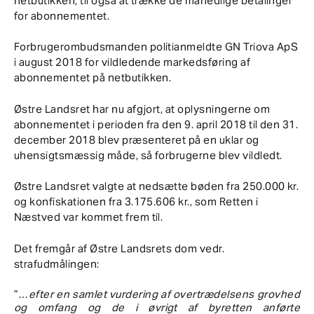
netbutikken, til også at trække de månedlige betalinger
for abonnementet.
Forbrugerombudsmanden politianmeldte GN Triova ApS
i august 2018 for vildledende markedsføring af
abonnementet på netbutikken.
Østre Landsret har nu afgjort, at oplysningerne om
abonnementet i perioden fra den 9. april 2018 til den 31.
december 2018 blev præsenteret på en uklar og
uhensigtsmæssig måde, så forbrugerne blev vildledt.
Østre Landsret valgte at nedsætte bøden fra 250.000 kr.
og konfiskationen fra 3.175.606 kr., som Retten i
Næstved var kommet frem til.
Det fremgår af Østre Landsrets dom vedr.
strafudmålingen:
”
…efter en samlet vurdering af overtrædelsens grovhed
og omfang og de i øvrigt af byretten anførte