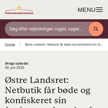
Gå
til
MENU
indhold
SØG
Forside
Østre Landsret: Netbutik får bøde og konfiskeret sin fortjeneste fra salg af skjulte abonnementer
Øvrige nyheder
30. juni 2025
Østre Landsret:
Netbutik får bøde og
konfiskeret sin