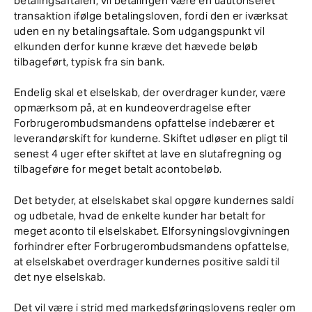
betalingsaftalen, vil betalingen være en uautoriseret
transaktion ifølge betalingsloven, fordi den er iværksat
uden en ny betalingsaftale. Som udgangspunkt vil
elkunden derfor kunne kræve det hævede beløb
tilbageført, typisk fra sin bank.
Endelig skal et elselskab, der overdrager kunder, være
opmærksom på, at en kundeoverdragelse efter
Forbrugerombudsmandens opfattelse indebærer et
leverandørskift for kunderne. Skiftet udløser en pligt til
senest 4 uger efter skiftet at lave en slutafregning og
tilbageføre for meget betalt acontobeløb.
Det betyder, at elselskabet skal opgøre kundernes saldi
og udbetale, hvad de enkelte kunder har betalt for
meget aconto til elselskabet. Elforsyningslovgivningen
forhindrer efter Forbrugerombudsmandens opfattelse,
at elselskabet overdrager kundernes positive saldi til
det nye elselskab.
Det vil være i strid med markedsføringslovens regler om