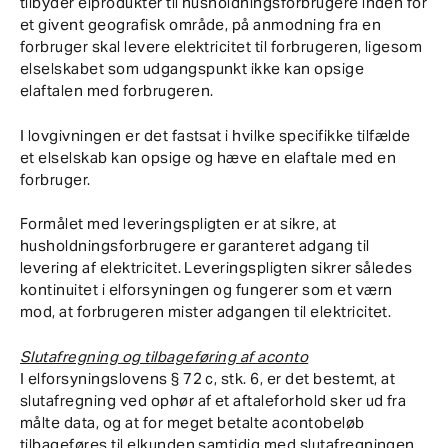
tilbyder elprodukter til husholdningsforbrugere inden for
et givent geografisk område, på anmodning fra en
forbruger skal levere elektricitet til forbrugeren, ligesom
elselskabet som udgangspunkt ikke kan opsige
elaftalen med forbrugeren.
I lovgivningen er det fastsat i hvilke specifikke tilfælde
et elselskab kan opsige og hæve en elaftale med en
forbruger.
Formålet med leveringspligten er at sikre, at
husholdningsforbrugere er garanteret adgang til
levering af elektricitet. Leveringspligten sikrer således
kontinuitet i elforsyningen og fungerer som et værn
mod, at forbrugeren mister adgangen til elektricitet.
Slutafregning og tilbageføring af aconto
I elforsyningslovens § 72 c, stk. 6, er det bestemt, at
slutafregning ved ophør af et aftaleforhold sker ud fra
målte data, og at for meget betalte acontobeløb
tilbageføres til elkunden samtidig med slutafregningen.