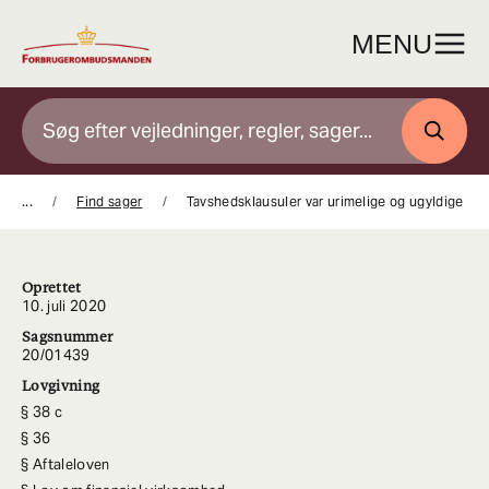
Gå
til
MENU
indhold
SØG
...
Find sager
Tavshedsklausuler var urimelige og ugyldige
Oprettet
10. juli 2020
Sagsnummer
20/01439
Lovgivning
38 c
36
Aftaleloven