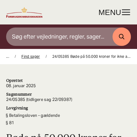
Gå
til
MENU
indhold
SØG
...
Find sager
24/05385 Bøde på 50.000 kroner for ikke at tage imod kontanter
Oprettet
08. januar 2025
Sagsnummer
24/05385 (tidligere sag 22/09387)
Lovgivning
Betalingsloven - gældende
81