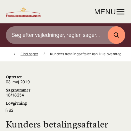
Gå
til
MENU
indhold
SØG
...
Find sager
Kunders betalingsaftaler kan ikke overdrages
Oprettet
03. maj 2019
Sagsnummer
18/18254
Lovgivning
82
Kunders betalingsaftaler