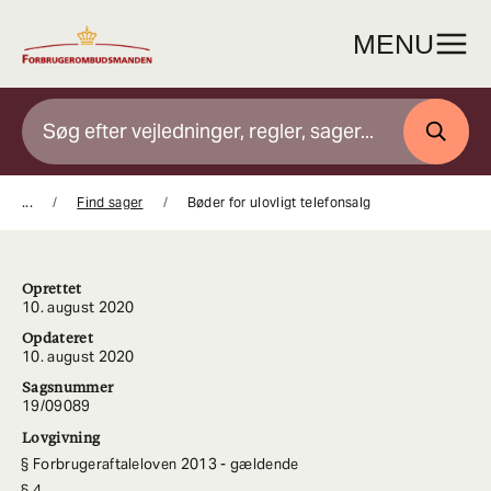
Gå
til
MENU
indhold
SØG
...
Find sager
Bøder for ulovligt telefonsalg
Oprettet
10. august 2020
Opdateret
10. august 2020
Sagsnummer
19/09089
Lovgivning
Forbrugeraftaleloven 2013 - gældende
4