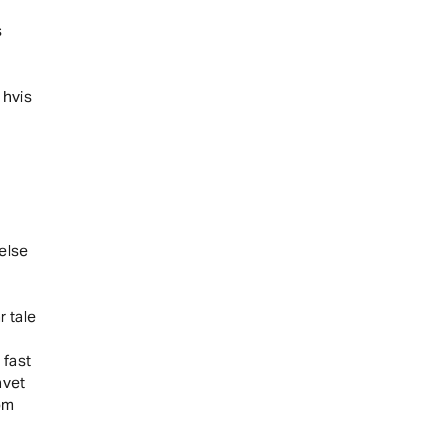
s
 hvis
else
 tale
 fast
avet
 om