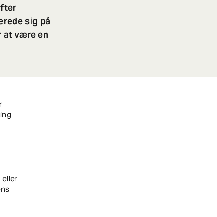
fter
serede sig på
r at være en
r
ring
 eller
ens