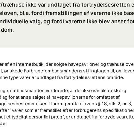
/træhuse ikke var undtaget fra fortrydelsesretten e
eloven, bl.a. fordi fremstillingen af varerne ikke ba
ndividuelle valg, og fordi varerne ikke blev anset fo
endom.
er af en internetbutik, der solgte havepavilloner og træhuse ove
t, ønskede Forbrugerombudsmandens stillingtagen til, om leve
nne type varer er undtaget fra fortrydelsesrettens område.
rugerombudsmanden vurderede, at der ikke var tilstrækkelig
lag for at anse salget af havepavillonerne for omfattet af
gelsesbestemmelsen i forbrugeraftalelovens § 18, stk. 2, nr. 3,
fter ”varer, som er fremstillet efter forbrugerens specifikationer
ået et tydeligt personligt præg”, er undtaget fra fortrydelsesrett
de.