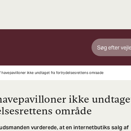
f havepavilloner ikke undtaget fra fortrydelsesrettens omraade
 havepavilloner ikke undtaget
elsesrettens område
dsmanden vurderede, at en internetbutiks salg af