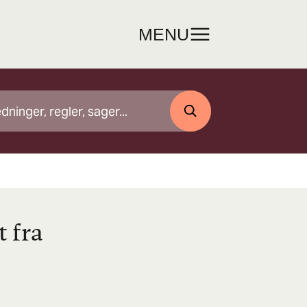
MENU
SØG
 fra