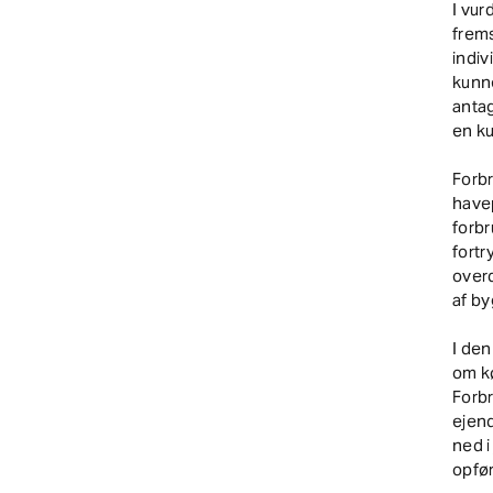
I vu
frems
indiv
kunne
antag
en ku
Forb
havep
forbr
fortr
overd
af by
I de
om kø
Forbr
ejend
ned i
opfør