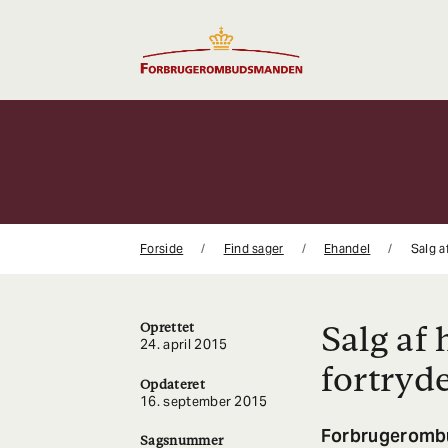
Gå
til
indhold
Forside
Find sager
Ehandel
Salg a
Salg af
Oprettet
24. april 2015
fortryd
Opdateret
16. september 2015
Forbrugerombu
Sagsnummer