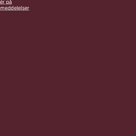
ér på
emeddelelser