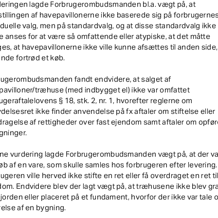
rderingen lagde Forbrugerombudsmanden bl.a. vægt på, at
tillingen af havepavillonerne ikke baserede sig på forbrugerne
iduelle valg, men på standardvalg, og at disse standardvalg ikke
 anses for at være så omfattende eller atypiske, at det måtte
es, at havepavillonerne ikke ville kunne afsættes til anden side,
nde fortrød et køb.
rugerombudsmanden fandt endvidere, at salget af
avilloner/træhuse (med indbygget el) ikke var omfattet
ugeraftalelovens § 18, stk. 2, nr. 1, hvorefter reglerne om
ydelsesret ikke finder anvendelse på fx aftaler om stiftelse eller
ragelse af rettigheder over fast ejendom samt aftaler om opfør
gninger.
nne vurdering lagde Forbrugerombudsmanden vægt på, at der var
b af en vare, som skulle samles hos forbrugeren efter levering.
ugeren ville herved ikke stifte en ret eller få overdraget en ret til
om. Endvidere blev der lagt vægt på, at træhusene ikke blev gr
 jorden eller placeret på et fundament, hvorfor der ikke var tale
else af en bygning.