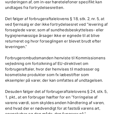
vurderingen af, om in-ear høretelefoner specifikt kan
undtages fra fortrydelsesretten.
Det følger af forbrugeraftalelovens § 18, stk. 2, nr. 5, at
ved fjernsalg er der ikke fortrydelsesret ved ”levering af
forseglede varer, som af sundhedsbeskyttelses- eller
hygiejnemæssige årsager ikke er egnede til at blive
returneret og hvor forseglingen er blevet brudt efter
leveringen.”
Forbrugerombudsmanden henviste til Kommissionens
vejledning om fortolkning af EU-direktivet om
forbrugeraftaler, hvor der henvises til madrasser og
kosmetiske produkter som fx læbestifter som
eksempler på varer, der kan omfattes af undtagelsen.
Desuden følger det af forbrugeraftalelovens § 24, stk. 5,
1. pkt., at en forbruger hæfter for en ”forringelse af
varens værdi, som skyldes anden håndtering af varen,
end hvad der er nødvendigt for at fastslå varens art,
egenskaber og den måde, den fungerer på.”