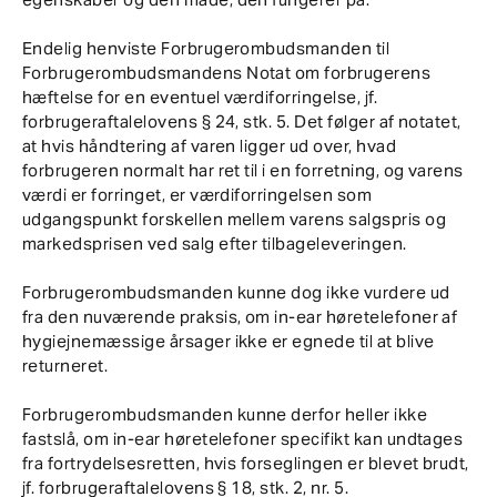
Endelig henviste Forbrugerombudsmanden til
Forbrugerombudsmandens Notat om forbrugerens
hæftelse for en eventuel værdiforringelse, jf.
forbrugeraftalelovens § 24, stk. 5. Det følger af notatet,
at hvis håndtering af varen ligger ud over, hvad
forbrugeren normalt har ret til i en forretning, og varens
værdi er forringet, er værdiforringelsen som
udgangspunkt forskellen mellem varens salgspris og
markedsprisen ved salg efter tilbageleveringen.
Forbrugerombudsmanden kunne dog ikke vurdere ud
fra den nuværende praksis, om in-ear høretelefoner af
hygiejnemæssige årsager ikke er egnede til at blive
returneret.
Forbrugerombudsmanden kunne derfor heller ikke
fastslå, om in-ear høretelefoner specifikt kan undtages
fra fortrydelsesretten, hvis forseglingen er blevet brudt,
jf. forbrugeraftalelovens § 18, stk. 2, nr. 5.