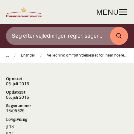
Gå
til
MENU
indhold
SØG
...
Ehandel
Vejledning om fortrydelsesret for inear hoeretelefoner
Oprettet
06. juli 2016
Opdateret
06. juli 2016
Sagsnummer
16/05629
Lovgivning
18
24