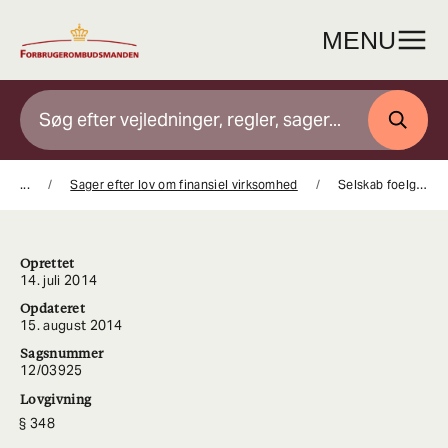
Gå
til
MENU
indhold
SØG
...
Sager efter lov om finansiel virksomhed
Selskab foelger ankenaevnsafgoerelse efter dialog med Forbrugerombudsmanden
Oprettet
14. juli 2014
Opdateret
15. august 2014
Sagsnummer
12/03925
Lovgivning
348