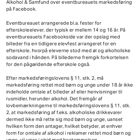
Alkohol & Samfund over eventbureauets markedsføring
på Facebook.
Eventbureauet arrangerede bl.a. fester for
efterskoleelever, der typisk er mellem 14 og 16 år. På
eventbureauets Facebookside var der opslag med
billeder fra en tidligere elevfest arrangeret for en
efterskole, hvorpå eleverne stod med øl og alkoholiske
sodavand i hånden. På billederne fremgik forkortelsen
for den pågældende efterskole også.
Efter markedsføringslovens § 11, stk. 2, må
markedsføring rettet mod børn og unge under 18 år ikke
indeholde omtale af, billeder af eller henvisninger til
rusmidler, herunder alkohol. Det fremgår af
lovbemærkningerne til markedsføringslovens § 11, stk.
2, at markedsføring af f.eks. alkoholiske drikkevarer
dermed ikke må rette sig mod børn og unge, uanset
hvilken form den antager, hvilket betyder, at enhver
form for omtale af alkohol i reklamer rettet mod børn og
unge, vil være i strid med bestemmelsen.