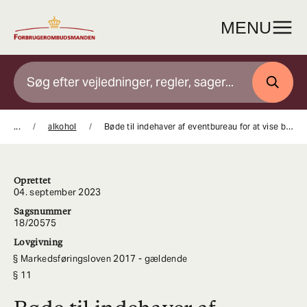
Gå
til
MENU
indhold
SØG
...
alkohol
Bøde til indehaver af eventbureau for at vise billeder af alkohol i markedsføring til bl.a. efterskoleelever
Oprettet
04. september 2023
Sagsnummer
18/20575
Lovgivning
Markedsføringsloven 2017 - gældende
11