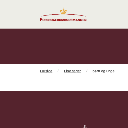
Gå
til
indhold
Forside
Find sager
børn og unge