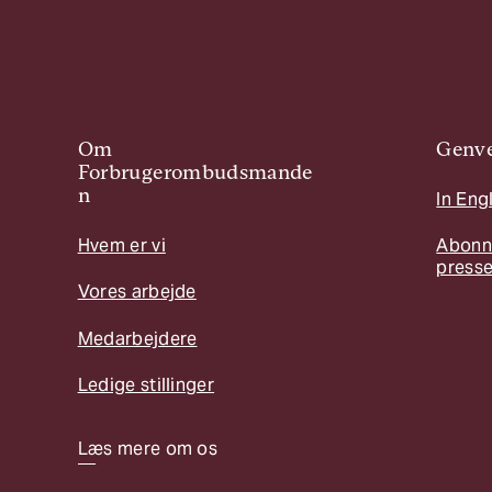
Om
Genve
Forbrugerombudsmande
n
In Eng
Hvem er vi
Abonn
press
Vores arbejde
Medarbejdere
Ledige stillinger
Læs mere om os