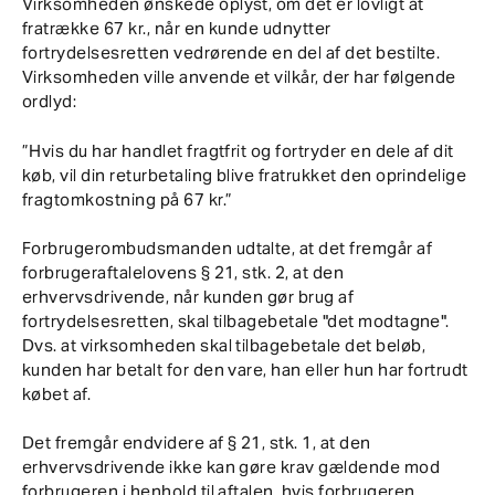
Virksomheden ønskede oplyst, om det er lovligt at
fratrække 67 kr., når en kunde udnytter
fortrydelsesretten vedrørende en del af det bestilte.
Virksomheden ville anvende et vilkår, der har følgende
ordlyd:
”Hvis du har handlet fragtfrit og fortryder en dele af dit
køb, vil din returbetaling blive fratrukket den oprindelige
fragtomkostning på 67 kr.”
Forbrugerombudsmanden udtalte, at det fremgår af
forbrugeraftalelovens § 21, stk. 2, at den
erhvervsdrivende, når kunden gør brug af
fortrydelsesretten, skal tilbagebetale "det modtagne".
Dvs. at virksomheden skal tilbagebetale det beløb,
kunden har betalt for den vare, han eller hun har fortrudt
købet af.
Det fremgår endvidere af § 21, stk. 1, at den
erhvervsdrivende ikke kan gøre krav gældende mod
forbrugeren i henhold til aftalen, hvis forbrugeren