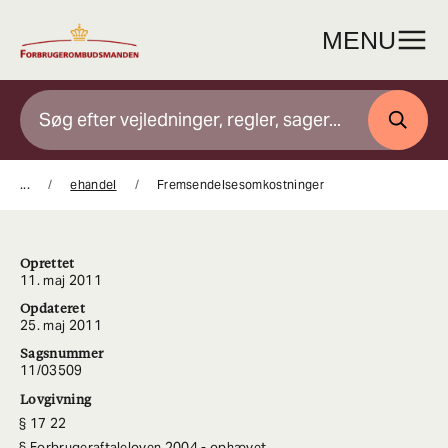
Gå
til
MENU
indhold
SØG
...
ehandel
Fremsendelsesomkostninger
Oprettet
11. maj 2011
Opdateret
25. maj 2011
Sagsnummer
11/03509
Lovgivning
17 22
Forbrugeraftaleloven 2004 - ophævet