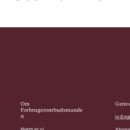
Om
Genve
Forbrugerombudsmande
n
In Eng
Hvem er vi
Abonn