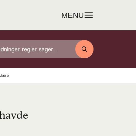
MENU
SØG
kkere
 havde