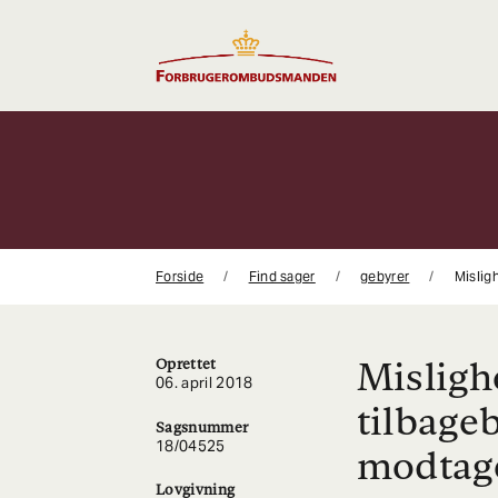
Gå
til
indhold
Forside
Find sager
gebyrer
Mislig
Misligh
Oprettet
06. april 2018
tilbage
Sagsnummer
18/04525
modtage
Lovgivning