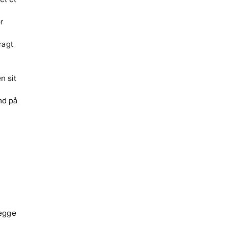
r
ragt
n sit
nd på
begge