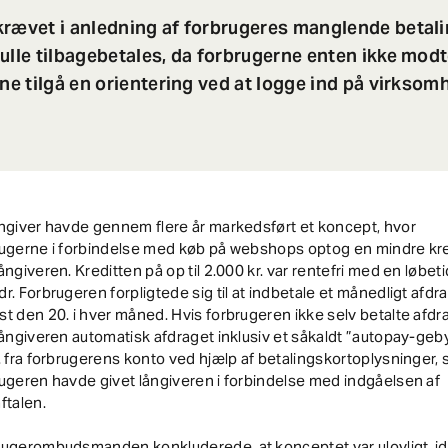
rævet i anledning af forbrugeres manglende betali
ulle tilbagebetales, da forbrugerne enten ikke mod
nne tilgå en orientering ved at logge ind på virkso
ngiver havde gennem flere år markedsført et koncept, hvor
rugerne i forbindelse med køb på webshops optog en mindre kre
ångiveren. Kreditten på op til 2.000 kr. var rentefri med en løbet
r. Forbrugeren forpligtede sig til at indbetale et månedligt afdr
t den 20. i hver måned. Hvis forbrugeren ikke selv betalte afdr
långiveren automatisk afdraget inklusiv et såkaldt ”autopay-geb
. fra forbrugerens konto ved hjælp af betalingskortoplysninger,
ugeren havde givet långiveren i forbindelse med indgåelsen af
ftalen.
ugerombudsmanden konkluderede, at konceptet var ulovligt, id