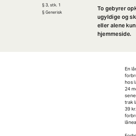
3, stk. 1
To gebyrer opk
Generisk
ugyldige og sk
eller alene ku
hjemmeside.
En lå
forb
hos l
24 md
senes
trak 
39 kr
forbr
lånea
Forbr