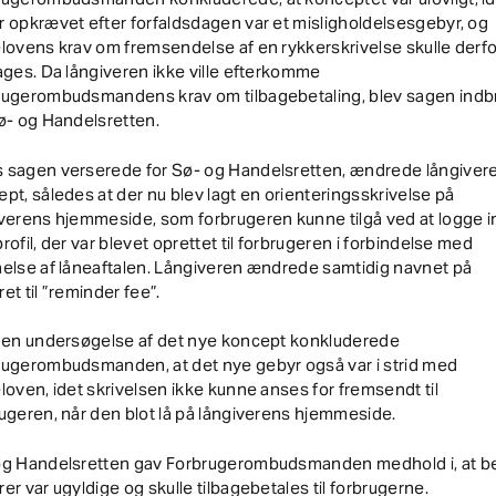
 opkrævet efter forfaldsdagen var et misligholdelsesgebyr, og
lovens krav om fremsendelse af en rykkerskrivelse skulle derfo
ages. Da långiveren ikke ville efterkomme
rugerombudsmandens krav om tilbagebetaling, blev sagen indb
ø- og Handelsretten.
 sagen verserede for Sø- og Handelsretten, ændrede långivere
pt, således at der nu blev lagt en orienteringsskrivelse på
verens hjemmeside, som forbrugeren kunne tilgå ved at logge i
rofil, der var blevet oprettet til forbrugeren i forbindelse med
else af låneaftalen. Långiveren ændrede samtidig navnet på
et til ”reminder fee”.
r en undersøgelse af det nye koncept konkluderede
rugerombudsmanden, at det nye gebyr også var i strid med
loven, idet skrivelsen ikke kunne anses for fremsendt til
ugeren, når den blot lå på långiverens hjemmeside.
og Handelsretten gav Forbrugerombudsmanden medhold i, at 
er var ugyldige og skulle tilbagebetales til forbrugerne.