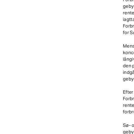
gebyr
rente
iagtt
Forb
for S
Mens
konce
långi
den p
indgå
gebyr
Efte
Forb
rente
forbr
Sø- 
gebyr