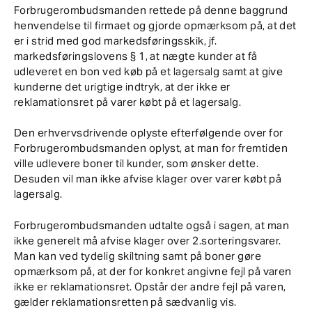
Forbrugerombudsmanden rettede på denne baggrund
henvendelse til firmaet og gjorde opmærksom på, at det
er i strid med god markedsføringsskik, jf.
markedsføringslovens § 1, at nægte kunder at få
udleveret en bon ved køb på et lagersalg samt at give
kunderne det urigtige indtryk, at der ikke er
reklamationsret på varer købt på et lagersalg.
Den erhvervsdrivende oplyste efterfølgende over for
Forbrugerombudsmanden oplyst, at man for fremtiden
ville udlevere boner til kunder, som ønsker dette.
Desuden vil man ikke afvise klager over varer købt på
lagersalg.
Forbrugerombudsmanden udtalte også i sagen, at man
ikke generelt må afvise klager over 2.sorteringsvarer.
Man kan ved tydelig skiltning samt på boner gøre
opmærksom på, at der for konkret angivne fejl på varen
ikke er reklamationsret. Opstår der andre fejl på varen,
gælder reklamationsretten på sædvanlig vis.