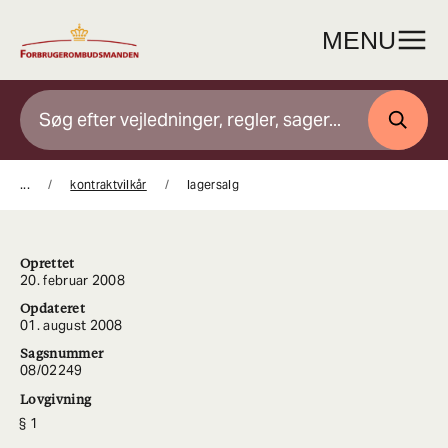
Gå
til
MENU
indhold
SØG
...
kontraktvilkår
lagersalg
Oprettet
20. februar 2008
Opdateret
01. august 2008
Sagsnummer
08/02249
Lovgivning
1