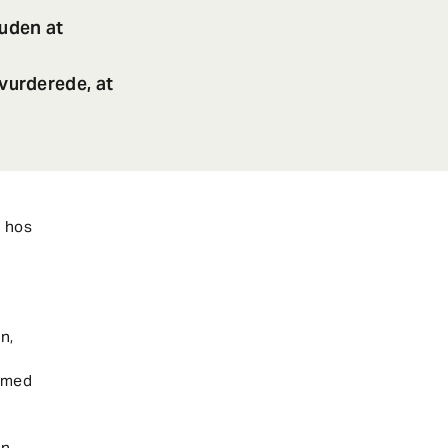
 uden at
urderede, at
n hos
in,
r med
n,