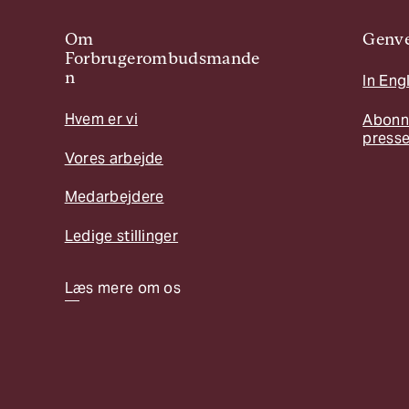
Om
Genve
Forbrugerombudsmande
n
In Eng
Hvem er vi
Abonn
press
Vores arbejde
Medarbejdere
Ledige stillinger
Læs mere om os