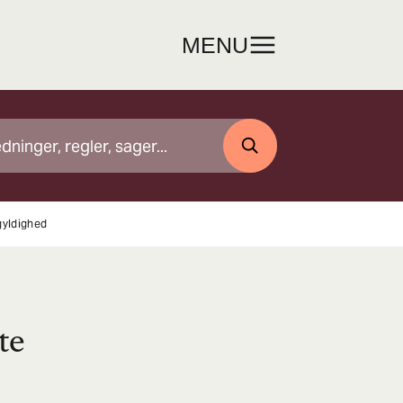
MENU
SØG
gyldighed
te