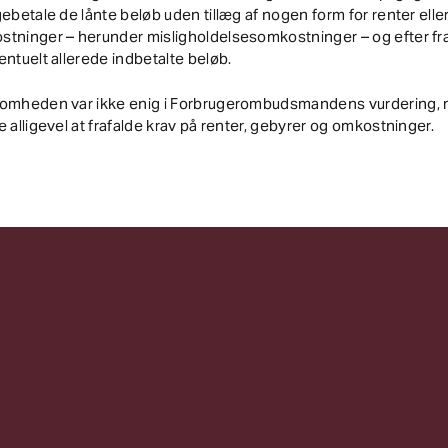
gebetale de lånte beløb uden tillæg af nogen form for renter elle
stninger – herunder misligholdelsesomkostninger – og efter fr
entuelt allerede indbetalte beløb.
somheden var ikke enig i Forbrugerombudsmandens vurdering,
e alligevel at frafalde krav på renter, gebyrer og omkostninger.