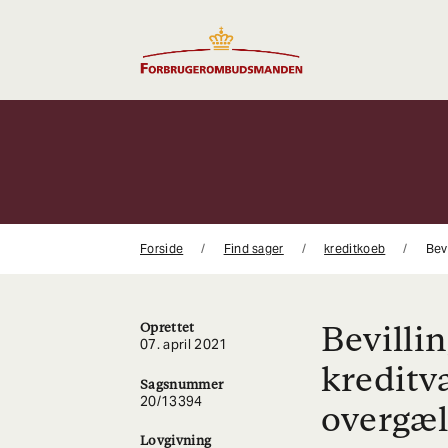
Gå
til
indhold
Forside
Find sager
kreditkoeb
Bev
Bevilli
Oprettet
07. april 2021
kreditv
Sagsnummer
20/13394
overgæl
Lovgivning