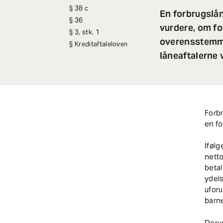
38 c
En forbrugslån
36
vurdere, om for
3, stk. 1
overensstemme
Kreditaftaleloven
låneaftalerne 
Forbr
en f
Iføl
netto
betal
ydel
uforu
barne
Derud