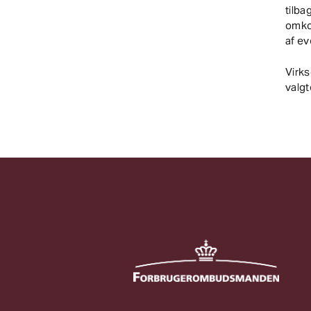
tilba
omko
af ev
Virk
valgt