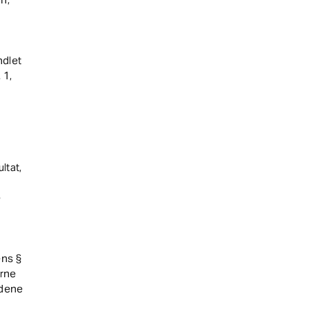
ndlet
 1,
ltat,
e
ens §
erne
oldene