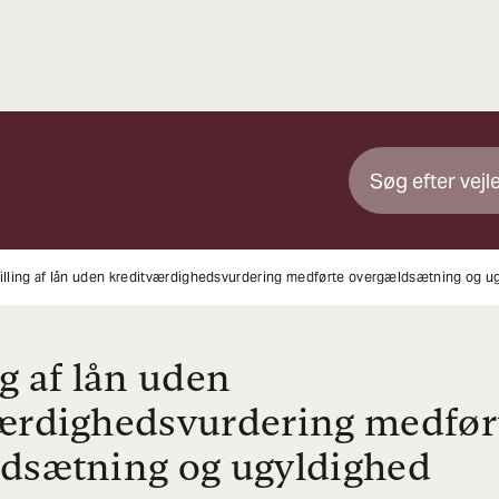
illing af lån uden kreditværdighedsvurdering medførte overgældsætning og u
ng af lån uden
ærdighedsvurdering medfør
dsætning og ugyldighed