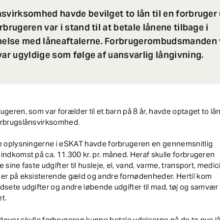
svirksomhed havde bevilget to lån til en forbruger
brugeren var i stand til at betale lånene tilbage i
lse med låneaftalerne. Forbrugerombudsmanden v
var ugyldige som følge af uansvarlig långivning.
ugeren, som var forælder til et barn på 8 år, havde optaget to lå
orbrugslånsvirksomhed.
ge oplysningerne i eSKAT havde forbrugeren en gennemsnitlig
indkomst på ca. 11.300 kr. pr. måned. Heraf skulle forbrugeren
e sine faste udgifter til husleje, el, vand, varme, transport, medic
ser på eksisterende gæld og andre fornødenheder. Hertil kom
dsete udgifter og andre løbende udgifter til mad, tøj og samvæ
t.
over skulle forbrugeren kunne betale ydelserne på de to nye lå