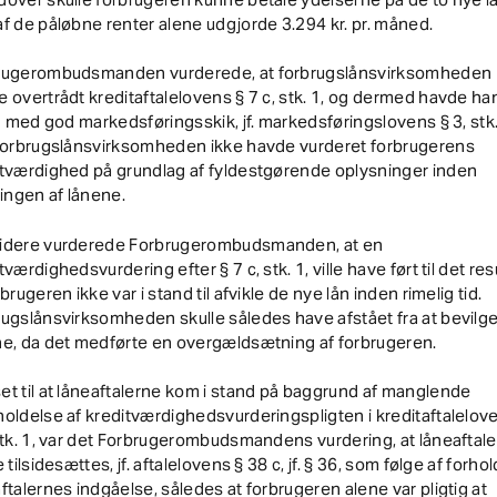
f de påløbne renter alene udgjorde 3.294 kr. pr. måned.
rugerombudsmanden vurderede, at forbrugslånsvirksomheden
 overtrådt kreditaftalelovens § 7 c, stk. 1, og dermed havde ha
id med god markedsføringsskik, jf. markedsføringslovens § 3, stk.
 forbrugslånsvirksomheden ikke havde vurderet forbrugerens
itværdighed på grundlag af fyldestgørende oplysninger inden
lingen af lånene.
idere vurderede Forbrugerombudsmanden, at en
tværdighedsvurdering efter § 7 c, stk. 1, ville have ført til det resu
rbrugeren ikke var i stand til afvikle de nye lån inden rimelig tid.
ugslånsvirksomheden skulle således have afstået fra at bevilg
ne, da det medførte en overgældsætning af forbrugeren.
t til at låneaftalerne kom i stand på baggrund af manglende
oldelse af kreditværdighedsvurderingspligten i kreditaftalelov
stk. 1, var det Forbrugerombudsmandens vurdering, at låneaftal
e tilsidesættes, jf. aftalelovens § 38 c, jf. § 36, som følge af forh
ftalernes indgåelse, således at forbrugeren alene var pligtig at