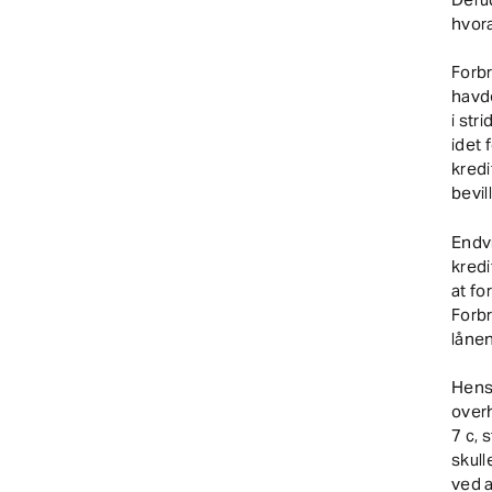
hvora
Forb
havde
i str
idet
kred
bevil
Endv
kredi
at fo
Forbr
låne
Hense
overh
7 c, 
skull
ved a