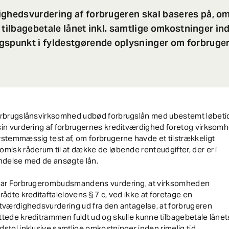
ighedsvurdering af forbrugeren skal baseres på, o
at tilbagebetale lånet inkl. samtlige omkostninger in
gspunkt i fyldestgørende oplysninger om forbruge
orbrugslånsvirksomhed udbød forbrugslån med ubestemt løbeti
sin vurdering af forbrugernes kreditværdighed foretog virksom
stemmæssig test af, om forbrugerne havde et tilstrækkeligt
misk råderum til at dække de løbende renteudgifter, der er i
ndelse med de ansøgte lån.
var Forbrugerombudsmandens vurdering, at virksomheden
rådte kreditaftalelovens § 7 c, ved ikke at foretage en
tværdighedsvurdering ud fra den antagelse, at forbrugeren
tede kreditrammen fuldt ud og skulle kunne tilbagebetale lånet
stol inklusive samtlige omkostninger inden rimelig tid.