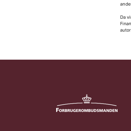
ande
Da v
Finan
autor