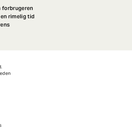
m forbrugeren
den rimelig tid
rens
d.
heden
s