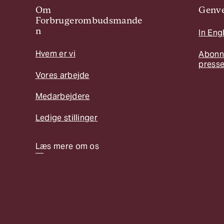
Om
Genve
Forbrugerombudsmande
n
In Eng
Hvem er vi
Abonn
press
Vores arbejde
Medarbejdere
Ledige stillinger
Læs mere om os