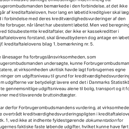
rugerombudsmanden bemærkede i den forbindelse, at det ikke
år af kreditaftaleloven, hvor lang en løbetid kreditgiver skal lægg
 i forbindelse med deres kreditværdighedsvurderinger af den
te forbruger, når lånet har ubestemt løbetid. Men ved beregning
ed tidsubestemte kreditaftaler, der ikke er kassekreditter i
taftalelovens forstand, skal låneudbyderen dog antage en løbet
, jf. kreditaftalelovens bilag 1, bemærkning nr. 5.
re lånesager fra forbrugslånsvirksomheden, som
rugerombudsmanden undersøgte, kunne Forbrugerombudsma
atere, at virksomheden ukritisk havde lagt forbrugernes egne
ninger om udgiftsniveau til grund for kreditværdighedsvurderin
m udgifterne var betydeligt lavere end det i Danmarks Statisti
te gennemsnitlige udgiftsniveau alene til bolig, transport og it f
oner med tilsvarende bruttoindtægter.
var derfor Forbrugerombudsmandens vurdering, at virksomhed
 overtrådt kreditværdighedsvurderingspligten i kreditaftalelov
stk. 1, ved ikke at indhente fyldestgørende
dokumentation
for
ugernes faktiske faste løbende udgifter, hvilket kunne have ført 