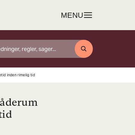
MENU
SØG
id inden rimelig tid
råderum
tid