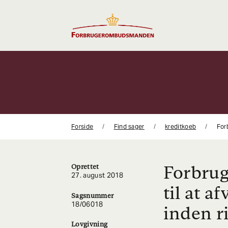
Gå
til
indhold
Forside
Find sager
kreditkoeb
For
Forbrug
Oprettet
27. august 2018
til at a
Sagsnummer
18/06018
inden r
Lovgivning