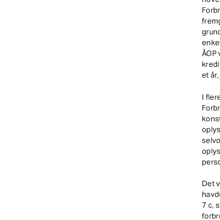
Forb
fremg
grund
enkel
ÅOP v
kredi
et år
I fle
Forb
konst
oplys
selvo
oplys
pers
Det 
havde
7 c, 
forbr