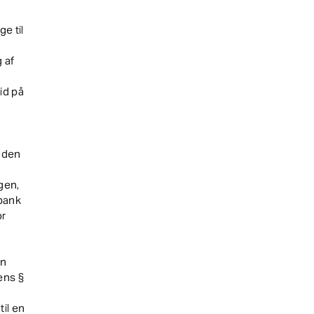
e til
 af
id på
nden
gen,
kbank
or
en
ens §
til en