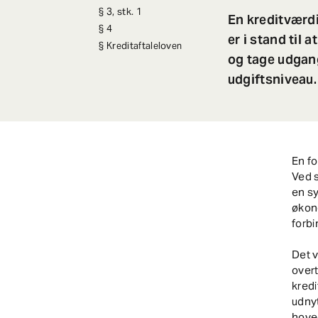
3, stk. 1
En kreditværd
4
er i stand til 
Kreditaftaleloven
og tage udgan
udgiftsniveau.
En f
Ved 
en sy
økono
forbi
Det 
overt
kredi
udnyt
hoved