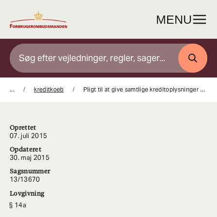
Gå
til
MENU
indhold
SØG
...
kreditkoeb
Pligt til at give samtlige kreditoplysninger paa en fremtraedende maade
Oprettet
07. juli 2015
Opdateret
30. maj 2015
Sagsnummer
13/13670
Lovgivning
14a