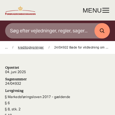
Gå
til
MENU
indhold
SØG
...
kreditoplysninger
24/04932 Bøde for vildledning om pris og manglende kreditoplysninger ved køb af biler online
Oprettet
04. juni 2025
Sagsnummer
24/04932
Lovgivning
Markedsføringsloven 2017 - gældende
6
8, stk. 2