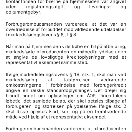
kontantprisen for bilerne på hjemmesiden var angivet
uden registreringsafgift og leverings- og
dokumentgebyr.
Forbrugerombudsmanden vurderede, at det var en
overtrædelse af forbuddet mod vildledende udeladelser
i markedsføringslovens § 6, jf. § 8.
Når man på hjemmesiden ville købe en bil på afbetaling,
markedsførte bilproducenten en månedlig ydelse uden
at angive de lovpligtige kreditoplysninger med et
repræsentativt eksempel samme sted.
Ifølge markedsføringslovens § 18, stk. 1, skal man ved
markedsføring af talstørrelser vedrørende
omkostningerne i forbindelse med forbrugerkredit
angive en række standardoplysninger. Det drejer sig
blandt andet om oplysninger om ÅOP, låneaftalens
løbetid, det samlede beløb, der skal betales tilbage af
forbrugeren, og størrelsen på ydelserne. Ifølge stk. 2
skal disse oplyses klart, kort og på en fremtrædende
måde ved hjælp af et repræsentativt eksempel.
Forbrugerombudsmanden vurderede, at bilproducenten