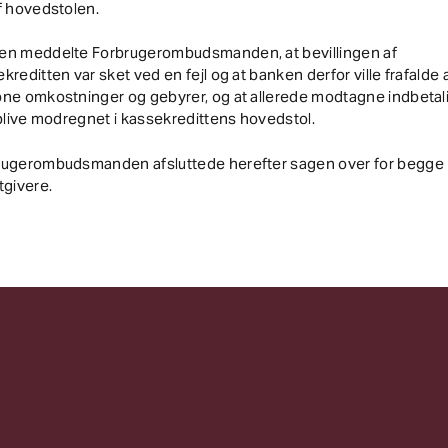
f hovedstolen.
en meddelte Forbrugerombudsmanden, at bevillingen af
kreditten var sket ved en fejl og at banken derfor ville frafalde a
bne omkostninger og gebyrer, og at allerede modtagne indbetal
 blive modregnet i kassekredittens hovedstol.
rugerombudsmanden afsluttede herefter sagen over for begge
tgivere.