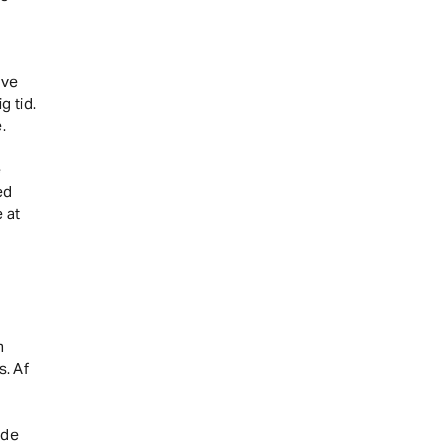
ave
g tid.
.
e
ed
 at
m
. Af
nde