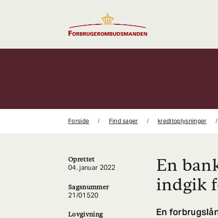
Gå
til
indhold
Forside
Find sager
kreditoplysninger
En bank
Oprettet
04. januar 2022
indgik 
Sagsnummer
21/01520
En forbrugslån
Lovgivning