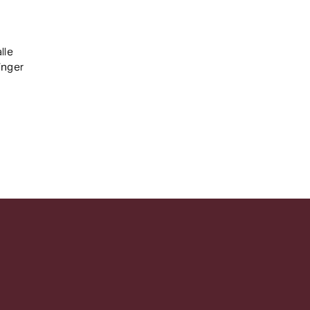
lle
inger