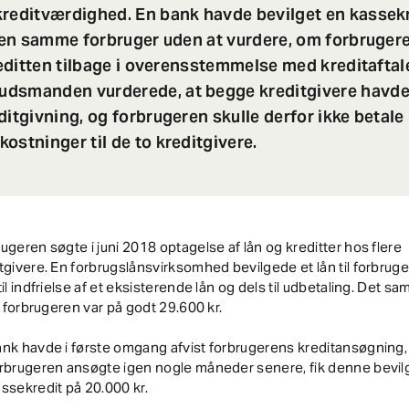
kreditværdighed. En bank havde bevilget en kassek
 den samme forbruger uden at vurdere, om forbrugere
kreditten tilbage i overensstemmelse med kreditaftal
dsmanden vurderede, at begge kreditgivere havde
ditgivning, og forbrugeren skulle derfor ikke betale 
ostninger til de to kreditgivere.
ugeren søgte i juni 2018 optagelse af lån og kreditter hos flere
tgivere. En forbrugslånsvirksomhed bevilgede et lån til forbruge
til indfrielse af et eksisterende lån og dels til udbetaling. Det s
il forbrugeren var på godt 29.600 kr.
ank havde i første omgang afvist forbrugerens kreditansøgning
orbrugeren ansøgte igen nogle måneder senere, fik denne bevil
ssekredit på 20.000 kr.