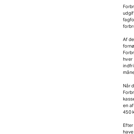
Forbr
udgif
fagfo
forb
Af de
fornø
Forbr
hver 
indfr
måned
Når d
Forb
kasse
en af
450 k
Efter
have 