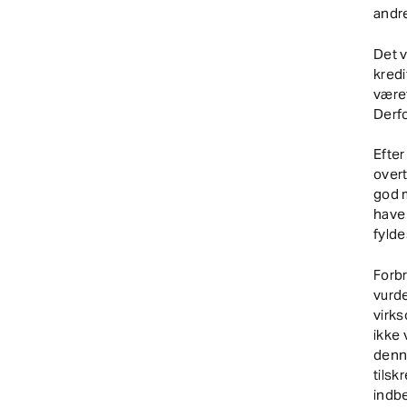
andr
Det 
kredi
været
Derf
Efte
overt
god m
have 
fylde
Forb
vurde
virk
ikke
denne
tilsk
indbe