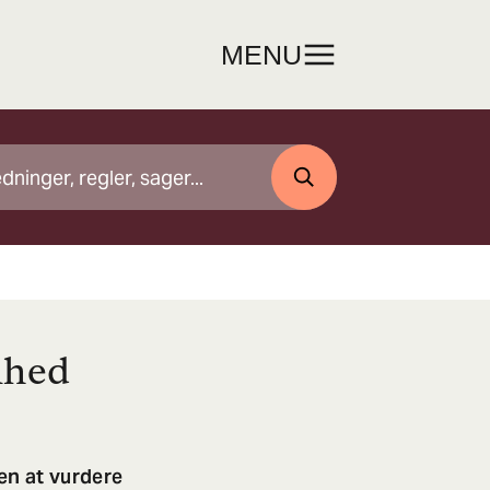
MENU
SØG
mhed
en at vurdere