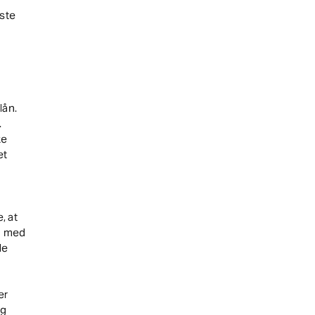
aste
lån.
.
ke
et
, at
en med
le
er
og