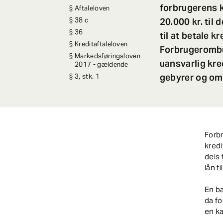
forbrugerens 
Aftaleloven
20.000 kr. til
38 c
36
til at betale 
Kreditaftaleloven
Forbrugerombu
Markedsføringsloven
uansvarlig kre
2017 - gældende
gebyrer og omk
3, stk. 1
Forbr
kredi
dels 
lån t
En b
da f
en ka