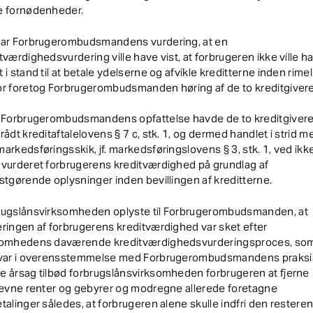
e fornødenheder.
var Forbrugerombudsmandens vurdering, at en
tværdighedsvurdering ville have vist, at forbrugeren ikke ville h
 i stand til at betale ydelserne og afvikle kreditterne inden rimeli
or foretog Forbrugerombudsmanden høring af de to kreditgivere
r Forbrugerombudsmandens opfattelse havde de to kreditgiver
rådt kreditaftalelovens § 7 c, stk. 1, og dermed handlet i strid m
arkedsføringsskik, jf. markedsføringslovens § 3, stk. 1, ved ikke
vurderet forbrugerens kreditværdighed på grundlag af
stgørende oplysninger inden bevillingen af kreditterne.
rugslånsvirksomheden oplyste til Forbrugerombudsmanden, at
ringen af forbrugerens kreditværdighed var sket efter
somhedens daværende kreditværdighedsvurderingsproces, so
 var i overensstemmelse med Forbrugerombudsmandens praksis
 årsag tilbød forbrugslånsvirksomheden forbrugeren at fjerne
revne renter og gebyrer og modregne allerede foretagne
talinger således, at forbrugeren alene skulle indfri den restere