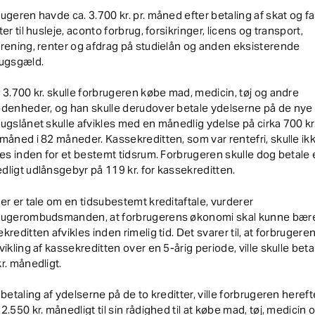
ugeren havde ca. 3.700 kr. pr. måned efter betaling af skat og f
ter til husleje, aconto forbrug, forsikringer, licens og transport,
rening, renter og afdrag på studielån og anden eksisterende
rugsgæld.
 3.700 kr. skulle forbrugeren købe mad, medicin, tøj og andre
denheder, og han skulle derudover betale ydelserne på de nye 
ugslånet skulle afvikles med en månedlig ydelse på cirka 700 kr
måned i 82 måneder. Kassekreditten, som var rentefri, skulle ik
ies inden for et bestemt tidsrum. Forbrugeren skulle dog betale 
ligt udlånsgebyr på 119 kr. for kassekreditten.
er er tale om en tidsubestemt kreditaftale, vurderer
rugerombudsmanden, at forbrugerens økonomi skal kunne bære
kreditten afvikles inden rimelig tid. Det svarer til, at forbruger
vikling af kassekreditten over en 5-årig periode, ville skulle beta
r. månedligt.
 betaling af ydelserne på de to kreditter, ville forbrugeren hereft
2.550 kr. månedligt til sin rådighed til at købe mad, tøj, medicin 