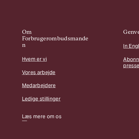
Om
Genve
Forbrugerombudsmande
n
In Eng
Hvem er vi
Abonn
press
Vores arbejde
Medarbejdere
Ledige stillinger
Læs mere om os