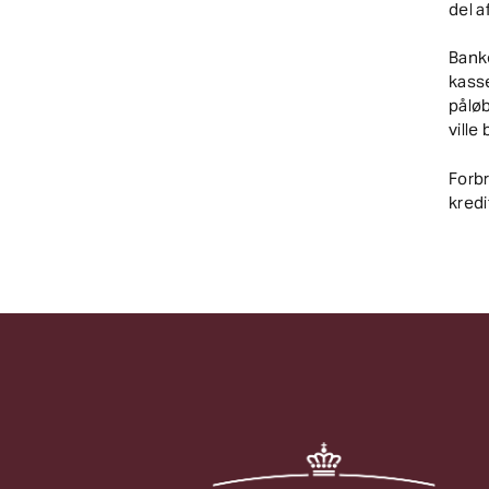
del a
Bank
kasse
pålø
ville
Forb
kredi