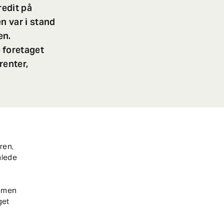
redit på
n var i stand
en.
 foretaget
renter,
ren,
amlede
, men
get