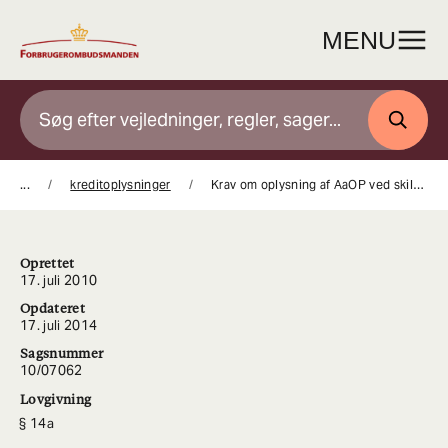
Gå
til
MENU
indhold
SØG
...
kreditoplysninger
Krav om oplysning af AaOP ved skiltning af laan
Oprettet
17. juli 2010
Opdateret
17. juli 2014
Sagsnummer
10/07062
Lovgivning
14a