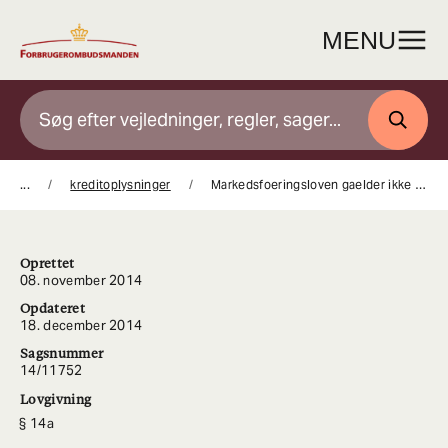
Gå
til
MENU
indhold
SØG
...
kreditoplysninger
Markedsfoeringsloven gaelder ikke for helt rente og omkostningsfrie kreditter
Oprettet
08. november 2014
Opdateret
18. december 2014
Sagsnummer
14/11752
Lovgivning
14a