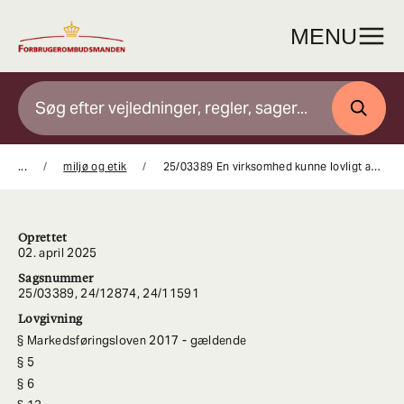
Gå
til
MENU
indhold
SØG
...
miljø og etik
25/03389 En virksomhed kunne lovligt anvende udsagn om en nærmere specificeret procentsats af genanvendt materiale i deres markedsføring
Oprettet
02. april 2025
Sagsnummer
25/03389, 24/12874, 24/11591
Lovgivning
Markedsføringsloven 2017 - gældende
5
6