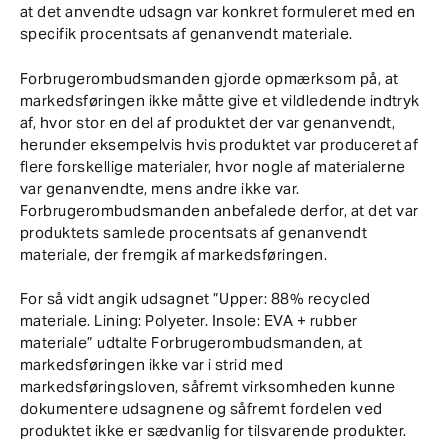
at det anvendte udsagn var konkret formuleret med en
specifik procentsats af genanvendt materiale.
Forbrugerombudsmanden gjorde opmærksom på, at
markedsføringen ikke måtte give et vildledende indtryk
af, hvor stor en del af produktet der var genanvendt,
herunder eksempelvis hvis produktet var produceret af
flere forskellige materialer, hvor nogle af materialerne
var genanvendte, mens andre ikke var.
Forbrugerombudsmanden anbefalede derfor, at det var
produktets samlede procentsats af genanvendt
materiale, der fremgik af markedsføringen.
For så vidt angik udsagnet ”Upper: 88% recycled
materiale. Lining: Polyeter. Insole: EVA + rubber
materiale” udtalte Forbrugerombudsmanden, at
markedsføringen ikke var i strid med
markedsføringsloven, såfremt virksomheden kunne
dokumentere udsagnene og såfremt fordelen ved
produktet ikke er sædvanlig for tilsvarende produkter.