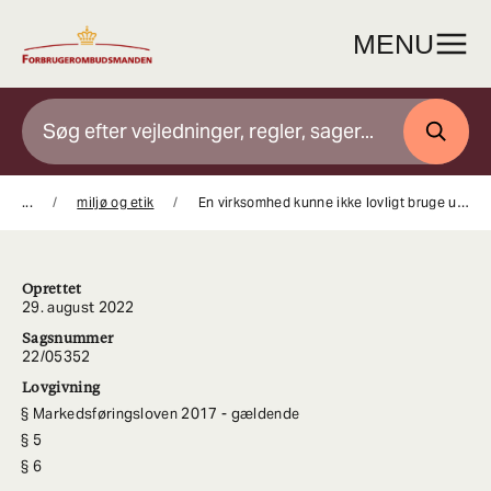
Gå
til
MENU
indhold
SØG
...
miljø og etik
En virksomhed kunne ikke lovligt bruge udsagnet ”recycled plastic” om et plastikprodukt
Oprettet
29. august 2022
Sagsnummer
22/05352
Lovgivning
Markedsføringsloven 2017 - gældende
5
6