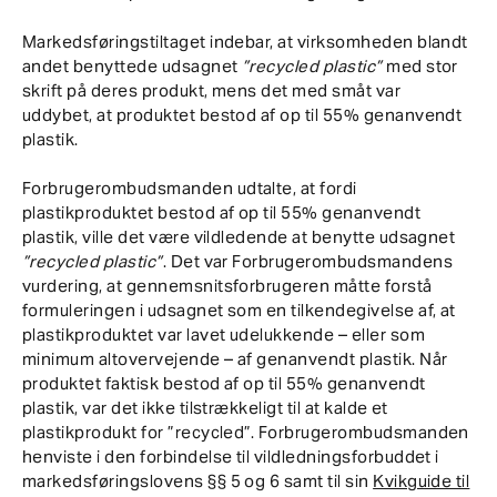
Markedsføringstiltaget indebar, at virksomheden blandt
andet benyttede udsagnet
”recycled plastic”
med stor
skrift på deres produkt, mens det med småt var
uddybet, at produktet bestod af op til 55% genanvendt
plastik.
Forbrugerombudsmanden udtalte, at fordi
plastikproduktet bestod af op til 55% genanvendt
plastik, ville det være vildledende at benytte udsagnet
”recycled plastic”
. Det var Forbrugerombudsmandens
vurdering, at gennemsnitsforbrugeren måtte forstå
formuleringen i udsagnet som en tilkendegivelse af, at
plastikproduktet var lavet udelukkende – eller som
minimum altovervejende – af genanvendt plastik. Når
produktet faktisk bestod af op til 55% genanvendt
plastik, var det ikke tilstrækkeligt til at kalde et
plastikprodukt for ”recycled”. Forbrugerombudsmanden
henviste i den forbindelse til vildledningsforbuddet i
markedsføringslovens §§ 5 og 6 samt til sin
Kvikguide til