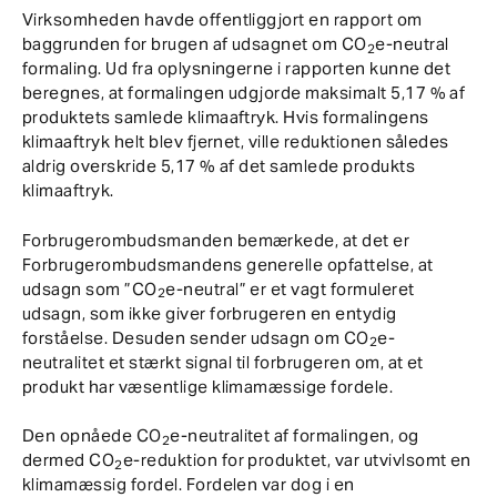
Virksomheden havde offentliggjort en rapport om
baggrunden for brugen af udsagnet om CO
e-neutral
2
formaling. Ud fra oplysningerne i rapporten kunne det
beregnes, at formalingen udgjorde maksimalt 5,17 % af
produktets samlede klimaaftryk. Hvis formalingens
klimaaftryk helt blev fjernet, ville reduktionen således
aldrig overskride 5,17 % af det samlede produkts
klimaaftryk.
Forbrugerombudsmanden bemærkede, at det er
Forbrugerombudsmandens generelle opfattelse, at
udsagn som ”CO
e-neutral” er et vagt formuleret
2
udsagn, som ikke giver forbrugeren en entydig
forståelse. Desuden sender udsagn om CO
e-
2
neutralitet et stærkt signal til forbrugeren om, at et
produkt har væsentlige klimamæssige fordele.
Den opnåede CO
e-neutralitet af formalingen, og
2
dermed CO
e-reduktion for produktet, var utvivlsomt en
2
klimamæssig fordel. Fordelen var dog i en