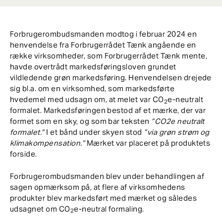
Forbrugerombudsmanden modtog i februar 2024 en
henvendelse fra Forbrugerrådet Tænk angående en
række virksomheder, som Forbrugerrådet Tænk mente,
havde overtrådt markedsføringsloven grundet
vildledende grøn markedsføring. Henvendelsen drejede
sig bl.a. om en virksomhed, som markedsførte
hvedemel med udsagn om, at melet var CO
e-neutralt
2
formalet. Markedsføringen bestod af et mærke, der var
formet som en sky, og som bar teksten
”CO2e neutralt
formalet.”
I et bånd under skyen stod
”via grøn strøm og
klimakompensation.”
Mærket var placeret på produktets
forside.
Forbrugerombudsmanden blev under behandlingen af
sagen opmærksom på, at flere af virksomhedens
produkter blev markedsført med mærket og således
udsagnet om CO
e-neutral formaling.
2