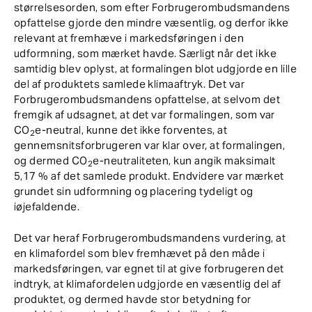
størrelsesorden, som efter Forbrugerombudsmandens
opfattelse gjorde den mindre væsentlig, og derfor ikke
relevant at fremhæve i markedsføringen i den
udformning, som mærket havde. Særligt når det ikke
samtidig blev oplyst, at formalingen blot udgjorde en lille
del af produktets samlede klimaaftryk. Det var
Forbrugerombudsmandens opfattelse, at selvom det
fremgik af udsagnet, at det var formalingen, som var
CO
e-neutral, kunne det ikke forventes, at
2
gennemsnitsforbrugeren var klar over, at formalingen,
og dermed CO
e-neutraliteten, kun angik maksimalt
2
5,17 % af det samlede produkt. Endvidere var mærket
grundet sin udformning og placering tydeligt og
iøjefaldende.
Det var heraf Forbrugerombudsmandens vurdering, at
en klimafordel som blev fremhævet på den måde i
markedsføringen, var egnet til at give forbrugeren det
indtryk, at klimafordelen udgjorde en væsentlig del af
produktet, og dermed havde stor betydning for