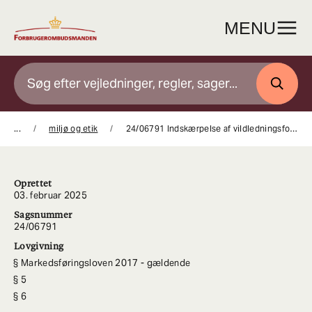
Gå
til
MENU
indhold
SØG
...
miljø og etik
24/06791 Indskærpelse af vildledningsforbuddet for markedsføring med klimaudsagn grundet markedsføringens fremstillingsform
Oprettet
03. februar 2025
Sagsnummer
24/06791
Lovgivning
Markedsføringsloven 2017 - gældende
5
6