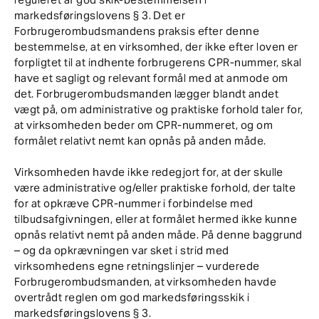
markedsføringslovens § 3. Det er
Forbrugerombudsmandens praksis efter denne
bestemmelse, at en virksomhed, der ikke efter loven er
forpligtet til at indhente forbrugerens CPR-nummer, skal
have et sagligt og relevant formål med at anmode om
det. Forbrugerombudsmanden lægger blandt andet
vægt på, om administrative og praktiske forhold taler for,
at virksomheden beder om CPR-nummeret, og om
formålet relativt nemt kan opnås på anden måde.
Virksomheden havde ikke redegjort for, at der skulle
være administrative og/eller praktiske forhold, der talte
for at opkræve CPR-nummer i forbindelse med
tilbudsafgivningen, eller at formålet hermed ikke kunne
opnås relativt nemt på anden måde. På denne baggrund
– og da opkrævningen var sket i strid med
virksomhedens egne retningslinjer – vurderede
Forbrugerombudsmanden, at virksomheden havde
overtrådt reglen om god markedsføringsskik i
markedsføringslovens § 3.