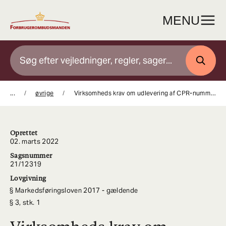
Gå
til
MENU
indhold
SØG
...
øvrige
Virksomheds krav om udlevering af CPR-nummer var ulovligt
Oprettet
02. marts 2022
Sagsnummer
21/12319
Lovgivning
Markedsføringsloven 2017 - gældende
3, stk. 1