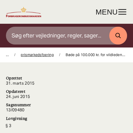
Gå
til
MENU
indhold
SØG
...
prismarkedsfoering
Bøde på 100.000 kr. for vildledende mængderabat
Oprettet
31. marts 2015
Opdateret
24. juni 2015
Sagsnummer
13/09480
Lovgivning
3