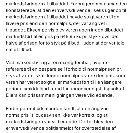
markedsføringen af tilbuddet. Forbrugerombudsmanden
konstaterede, at den erhvervsdrivende i seks uger op til
markedsføringen af tilbuddet havde solgt varen til en
lavere pris end den normalpris, der var angivet i
tilbuddet. Eksempelvis blev varen ugen inden tilbuddet
markedsført til en pris på 649,95 kr. pr. styk - dvs. det
halve af prisen for to styk på tilbud - uden at der var tale
om et tilbud.
Ved markedsføring af en mængderabat, hvor der
refereres til en besparelse i forhold til normalprisen pr.
styk af varen, skal denne normalpris være den pris, som
varen har været solgt eller markedsført til i en længere
periode umiddelbart forud for annonceringstidspunktet.
Ellers kan prissammenligningen være vildledende.
Forbrugerombudsmanden fandt, at den angivne
normalpris i tilbudsavisen ikke var korrekt, og at
markedsføringen var vildledende. Derfor blev den
erhvervsdrivende politianmeldt for overtrædelse af