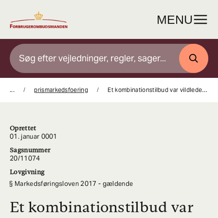
Gå
til
MENU
indhold
SØG
...
prismarkedsfoering
Et kombinationstilbud var vildledende, fordi det fremstod som et ”her og nu”-tilbud
Oprettet
01. januar 0001
Sagsnummer
20/11074
Lovgivning
Markedsføringsloven 2017 - gældende
Et kombinationstilbud var