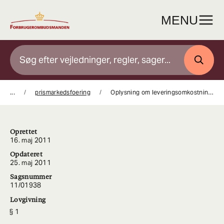
Gå
til
MENU
indhold
SØG
...
prismarkedsfoering
Oplysning om leveringsomkostninger i annonce
Oprettet
16. maj 2011
Opdateret
25. maj 2011
Sagsnummer
11/01938
Lovgivning
1