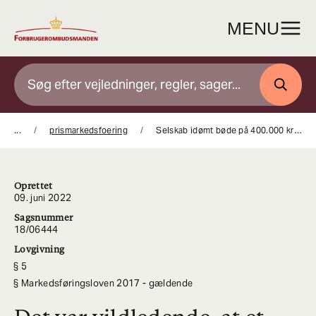
Gå
til
MENU
indhold
SØG
...
prismarkedsfoering
Selskab idømt bøde på 400.000 kroner for vildledende priser
Oprettet
09. juni 2022
Sagsnummer
18/06444
Lovgivning
5
Markedsføringsloven 2017 - gældende