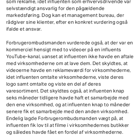
som reklame, idet influenten som erhvervsdrivende var
selvstændigt ansvarlig for den pågældende
markedsføring. Dog kan et management bureau, der
rådgiver sine klienter, efter en konkret vurdering også
ifalde et ansvar.
Forbrugerombudsmanden vurderede også, at der var en
kommerciel hensigt med to videoer på en influents
YouTube-kanal, uanset at influenten ikke havde en aftale
med virksomhederne om at lave dem. Det skyldtes, at
videoerne havde en reklameværdi for virksomhederne,
idet influenten omtalte virksomhederne, viste deres
logo samt omtalte og viste en del af deres
varesortiment. Det skyldtes også, at influenten knap
seks måneder tidligere havde haft et samarbejde med
den ene virksomhed, og at influenten knap to måneder
senere fik et samarbejde med den anden virksomhed.
Endelig lagde Forbrugerombudsmanden vægt på, at
influenten fik lov til at filme i virksomhedernes butikker
og således havde fået en fordel af virksomhederne.