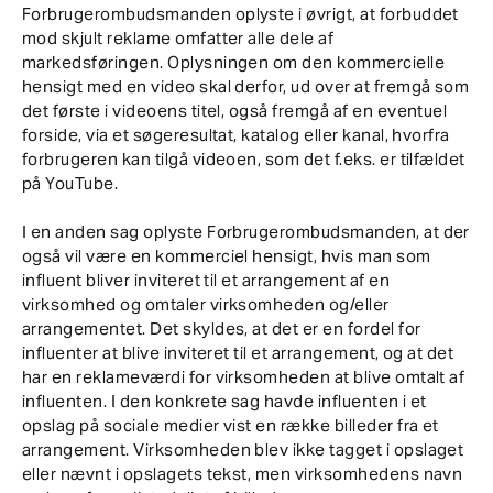
Forbrugerombudsmanden oplyste i øvrigt, at forbuddet
mod skjult reklame omfatter alle dele af
markedsføringen. Oplysningen om den kommercielle
hensigt med en video skal derfor, ud over at fremgå som
det første i videoens titel, også fremgå af en eventuel
forside, via et søgeresultat, katalog eller kanal, hvorfra
forbrugeren kan tilgå videoen, som det f.eks. er tilfældet
på YouTube.
I en anden sag oplyste Forbrugerombudsmanden, at der
også vil være en kommerciel hensigt, hvis man som
influent bliver inviteret til et arrangement af en
virksomhed og omtaler virksomheden og/eller
arrangementet. Det skyldes, at det er en fordel for
influenter at blive inviteret til et arrangement, og at det
har en reklameværdi for virksomheden at blive omtalt af
influenten. I den konkrete sag havde influenten i et
opslag på sociale medier vist en række billeder fra et
arrangement. Virksomheden blev ikke tagget i opslaget
eller nævnt i opslagets tekst, men virksomhedens navn