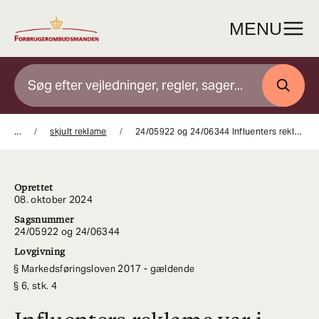
Gå
til
MENU
indhold
SØG
...
skjult reklame
24/05922 og 24/06344 Influenters reklame var i strid med forbuddet mod skjult reklame, uanset at der ikke var en aftale med virksomhederne
Oprettet
08. oktober 2024
Sagsnummer
24/05922 og 24/06344
Lovgivning
Markedsføringsloven 2017 - gældende
6, stk. 4