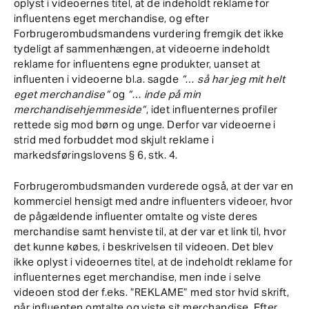
oplyst i videoernes titel, at de indeholdt reklame for
influentens eget merchandise, og efter
Forbrugerombudsmandens vurdering fremgik det ikke
tydeligt af sammenhængen, at videoerne indeholdt
reklame for influentens egne produkter, uanset at
influenten i videoerne bl.a. sagde
”… så har jeg mit helt
eget merchandise”
og
”… inde på min
merchandisehjemmeside”
, idet influenternes profiler
rettede sig mod børn og unge. Derfor var videoerne i
strid med forbuddet mod skjult reklame i
markedsføringslovens § 6, stk. 4.
Forbrugerombudsmanden vurderede også, at der var en
kommerciel hensigt med andre influenters videoer, hvor
de pågældende influenter omtalte og viste deres
merchandise samt henviste til, at der var et link til, hvor
det kunne købes, i beskrivelsen til videoen. Det blev
ikke oplyst i videoernes titel, at de indeholdt reklame for
influenternes eget merchandise, men inde i selve
videoen stod der f.eks. ”REKLAME” med stor hvid skrift,
når influenten omtalte og viste sit merchandise. Efter