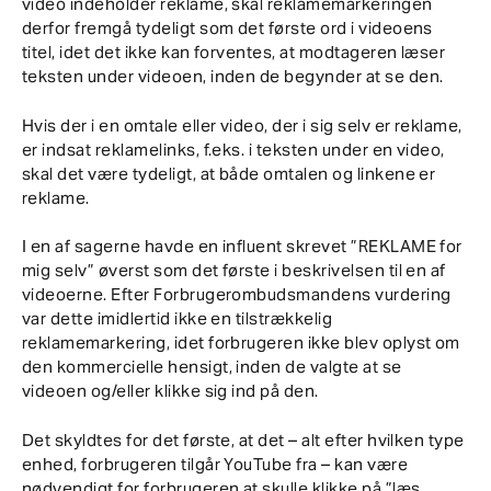
video indeholder reklame, skal reklamemarkeringen
derfor fremgå tydeligt som det første ord i videoens
titel, idet det ikke kan forventes, at modtageren læser
teksten under videoen, inden de begynder at se den.
Hvis der i en omtale eller video, der i sig selv er reklame,
er indsat reklamelinks, f.eks. i teksten under en video,
skal det være tydeligt, at både omtalen og linkene er
reklame.
I en af sagerne havde en influent skrevet ”REKLAME for
mig selv” øverst som det første i beskrivelsen til en af
videoerne. Efter Forbrugerombudsmandens vurdering
var dette imidlertid ikke en tilstrækkelig
reklamemarkering, idet forbrugeren ikke blev oplyst om
den kommercielle hensigt, inden de valgte at se
videoen og/eller klikke sig ind på den.
Det skyldtes for det første, at det – alt efter hvilken type
enhed, forbrugeren tilgår YouTube fra – kan være
nødvendigt for forbrugeren at skulle klikke på ”læs