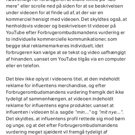
mere” eller scrolle ned på siden for at se beskrivelsen
under videoen for at finde ud af, at der var en
kommerciel hensigt med videoen. Det skyldtes også, at
henholdsvis videoer og beskrivelsen til videoer på
YouTube efter Forbrugerombudsmandens vurdering er
to individuelle kommercielle kommunikationer, som
begge skal reklamemarkeres individuelt, idet
forbrugeren kan vælge at se tekst og video uafhængigt
af hinanden, uanset om YouTube tilgås via en computer
eller en telefon.
Det blev ikke oplyst i videoens titel, at den indeholdt
reklame for influentens merchandise, og efter
Forbrugerombudsmandens vurdering fremgik det ikke
tydeligt af sammenhængen, at videoen indeholdt
reklame for influentens egne produkter, uanset at
influenten i videoen bl.a. sagde
”min…”
og
”mit nye…”
.
Det skyldtes, at influentens profil rettede sig mod børn
og unge, og at det efter Forbrugerombudsmandens
vurdering meget sjældent vil fremgå tydeligt af