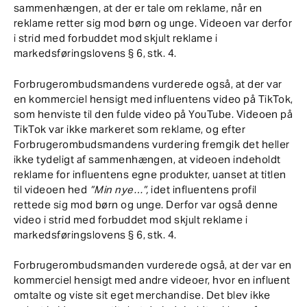
sammenhængen, at der er tale om reklame, når en
reklame retter sig mod børn og unge. Videoen var derfor
i strid med forbuddet mod skjult reklame i
markedsføringslovens § 6, stk. 4.
Forbrugerombudsmandens vurderede også, at der var
en kommerciel hensigt med influentens video på TikTok,
som henviste til den fulde video på YouTube. Videoen på
TikTok var ikke markeret som reklame, og efter
Forbrugerombudsmandens vurdering fremgik det heller
ikke tydeligt af sammenhængen, at videoen indeholdt
reklame for influentens egne produkter, uanset at titlen
til videoen hed
”Min nye…”,
idet influentens profil
rettede sig mod børn og unge. Derfor var også denne
video i strid med forbuddet mod skjult reklame i
markedsføringslovens § 6, stk. 4.
Forbrugerombudsmanden vurderede også, at der var en
kommerciel hensigt med andre videoer, hvor en influent
omtalte og viste sit eget merchandise. Det blev ikke