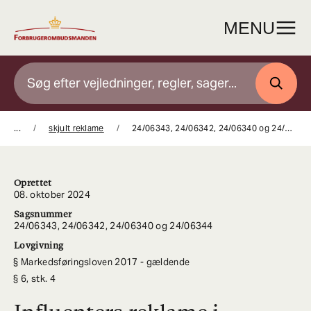
Gå
til
MENU
indhold
SØG
...
skjult reklame
24/06343, 24/06342, 24/06340 og 24/06344 Influenters reklame i videoer og links var i strid med forbuddet mod skjult reklame
Oprettet
08. oktober 2024
Sagsnummer
24/06343, 24/06342, 24/06340 og 24/06344
Lovgivning
Markedsføringsloven 2017 - gældende
6, stk. 4