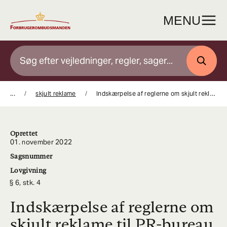
Gå
til
MENU
indhold
SØG
...
skjult reklame
Indskærpelse af reglerne om skjult reklame til PR-bureau
Oprettet
01. november 2022
Sagsnummer
Lovgivning
6, stk. 4
Indskærpelse af reglerne om
skjult reklame til PR-bureau