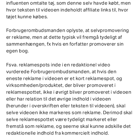
influenten omtalte tøj, som denne selv havde købt, men
hvor teksten til videoen indeholdt affiliate links til, hvor
tøjet kunne købes.
Forbrugerombudsmanden oplyste, at selvpromovering
er reklame, men at dette typisk vil fremgå tydeligt af
sammenhængen, fx hvis en forfatter promoverer sin
egen bog.
Fsva. reklamespots inde i en redaktionel video
vurderede Forbrugerombudsmanden, at hvis den
eneste reklame i videoen er et kort reklamespot, og
virksomheden/produktet, der bliver promoveret i
reklamespottet, ikke i øvrigt bliver promoveret i videoen
eller har relation til det øvrige indhold i videoen
(herunder i overskriften eller teksten til videoen), skal
selve videoen ikke markeres som reklame. Derimod skal
selve reklamespottet være tydeligt markeret eller
fremstå som reklame, og seerne skal kunne adskille det
redaktionelle indhold fra kommercielt indhold.