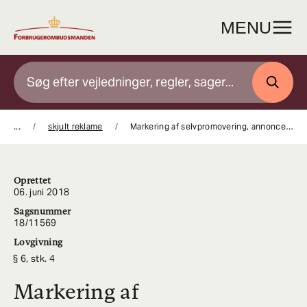
Gå
til
MENU
indhold
SØG
...
skjult reklame
Markering af selvpromovering, annonceformater inde i videoer og affiliate links
Oprettet
06. juni 2018
Sagsnummer
18/11569
Lovgivning
6, stk. 4
Markering af