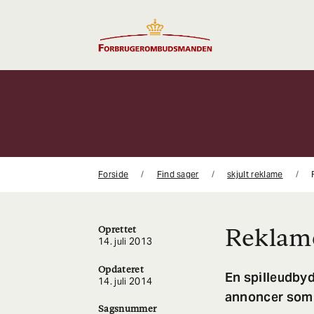
Gå
til
indhold
Forside
Find sager
skjult reklame
Reklame
Oprettet
14. juli 2013
Opdateret
En spilleudbyd
14. juli 2014
annoncer som r
Sagsnummer