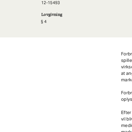
12-15493
Lovgivning
4
Forb
spill
virk
at an
marke
Forb
oplys
Efter
vil b
mediu
mark