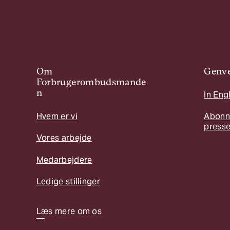
Om
Genve
Forbrugerombudsmande
n
In Eng
Hvem er vi
Abonn
press
Vores arbejde
Medarbejdere
Ledige stillinger
Læs mere om os