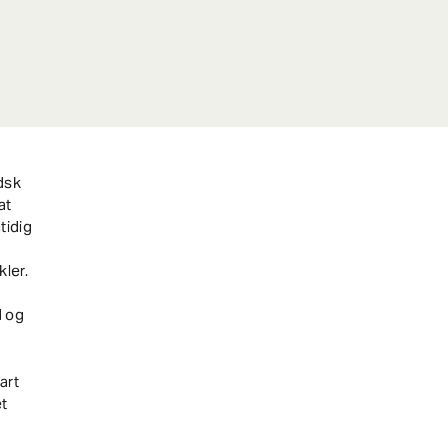
dsk
at
tidig
ler.
 og
art
et