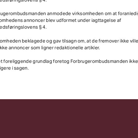
rugerombudsmanden anmodede virksomheden om at foranledig
somhedens annoncer blev udformet under iagttagelse af
edsføringslovens § 4.
omheden beklagede og gav tilsagn om, at de fremover ikke vill
kke annoncer som ligner redaktionelle artikler.
et foreliggende grundlag foretog Forbrugerombudsmanden ikk
igere i sagen.