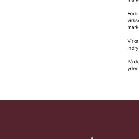
Forb
virk
mark
Virks
indry
På d
yderl