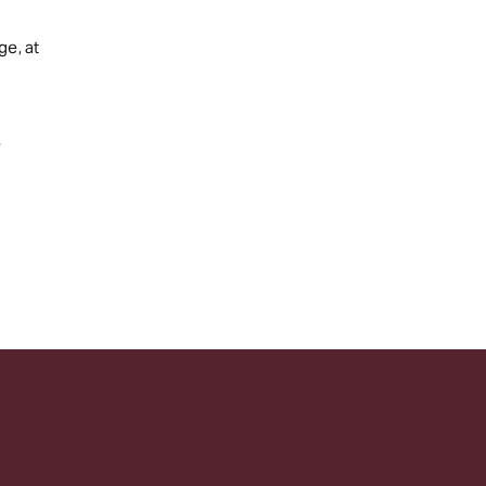
e, at
e
e