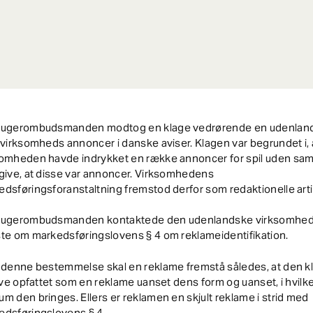
rugerombudsmanden modtog en klage vedrørende en udenlan
evirksomheds annoncer i danske aviser. Klagen var begrundet i, 
somheden havde indrykket en række annoncer for spil uden sam
give, at disse var annoncer. Virksomhedens
dsføringsforanstaltning fremstod derfor som redaktionelle artik
rugerombudsmanden kontaktede den udenlandske virksomhed
te om markedsføringslovens § 4 om reklameidentifikation.
 denne bestemmelse skal en reklame fremstå således, at den kl
live opfattet som en reklame uanset dens form og uanset, i hvilk
m den bringes. Ellers er reklamen en skjult reklame i strid med
edsføringslovens § 4.