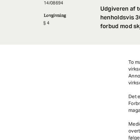
14/08694
Udgiveren af 
Lovgivning
henholdsvis 30
4
forbud mod skj
To m
virk
Annon
virk
Det e
Forb
maga
Medi
over
følge