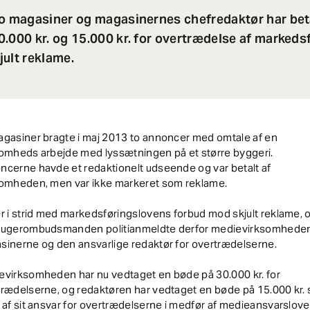
to magasiner og magasinernes chefredaktør har bet
.000 kr. og 15.000 kr. for overtrædelse af marked
ult reklame.
agasiner bragte i maj 2013 to annoncer med omtale af en
somheds arbejde med lyssætningen på et større byggeri.
cerne havde et redaktionelt udseende og var betalt af
somheden, men var ikke markeret som reklame.
r i strid med markedsføringslovens forbud mod skjult reklame, 
rugerombudsmanden politianmeldte derfor medievirksomhede
sinerne og den ansvarlige redaktør for overtrædelserne.
evirksomheden har nu vedtaget en bøde på 30.000 kr. for
trædelserne, og redaktøren har vedtaget en bøde på 15.000 kr.
 af sit ansvar for overtrædelserne i medfør af medieansvarslove