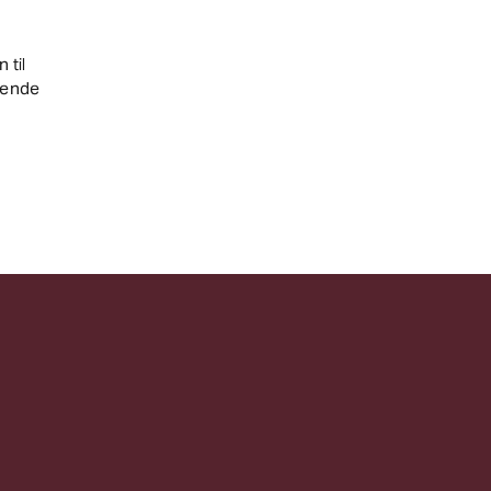
 til
nende