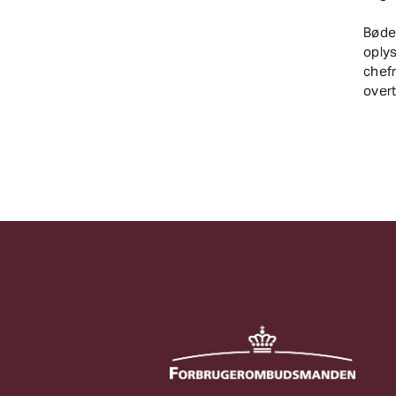
Bøde
oply
chefr
over