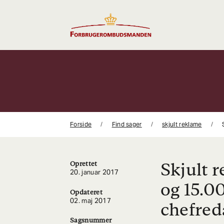
Gå
til
indhold
Forside
Find sager
skjult reklame
Skjult 
Oprettet
20. januar 2017
og 15.00
Opdateret
02. maj 2017
chefred
Sagsnummer