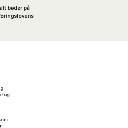
alt bøder på
sføringslovens
og
n bag
 som
n.