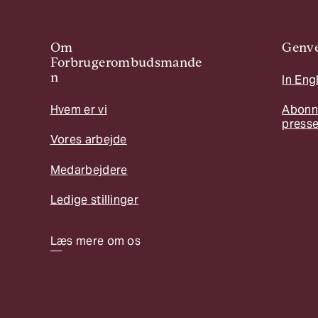
Om
Genve
Forbrugerombudsmande
n
In Eng
Hvem er vi
Abonn
press
Vores arbejde
Medarbejdere
Ledige stillinger
Læs mere om os