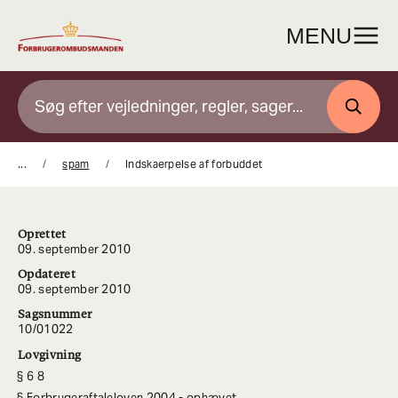
Gå
til
MENU
indhold
SØG
...
spam
Indskaerpelse af forbuddet
Oprettet
09. september 2010
Opdateret
09. september 2010
Sagsnummer
10/01022
Lovgivning
6 8
Forbrugeraftaleloven 2004 - ophævet