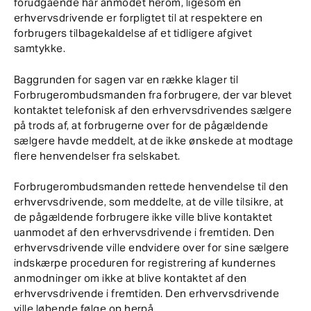
forudgående har anmodet herom, ligesom en
erhvervsdrivende er forpligtet til at respektere en
forbrugers tilbagekaldelse af et tidligere afgivet
samtykke.
Baggrunden for sagen var en række klager til
Forbrugerombudsmanden fra forbrugere, der var blevet
kontaktet telefonisk af den erhvervsdrivendes sælgere
på trods af, at forbrugerne over for de pågældende
sælgere havde meddelt, at de ikke ønskede at modtage
flere henvendelser fra selskabet.
Forbrugerombudsmanden rettede henvendelse til den
erhvervsdrivende, som meddelte, at de ville tilsikre, at
de pågældende forbrugere ikke ville blive kontaktet
uanmodet af den erhvervsdrivende i fremtiden. Den
erhvervsdrivende ville endvidere over for sine sælgere
indskærpe proceduren for registrering af kundernes
anmodninger om ikke at blive kontaktet af den
erhvervsdrivende i fremtiden. Den erhvervsdrivende
ville løbende følge op herpå.